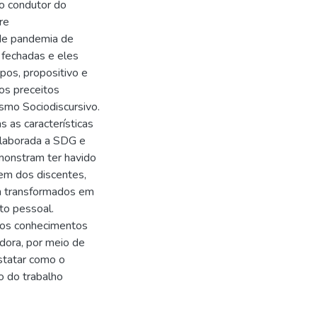
xo condutor do
re
 de pandemia de
 fechadas e eles
pos, propositivo e
os preceitos
ismo Sociodiscursivo.
s as características
 elaborada a SDG e
monstram ter havido
em dos discentes,
m transformados em
to pessoal.
dos conhecimentos
dora, por meio de
nstatar como o
o do trabalho