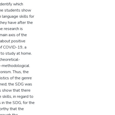
identify which
 the students show
 language skills for
they have after the
he research is
main axis of the
 about positive
 of COVID-19, a
 to study at home.
theoretical-
l-methodological
ionism. Thus, the
stics of the genre
ormed; the SDG was
s show that there
kills, in regard to
 in the SDG, for the
orthy that the