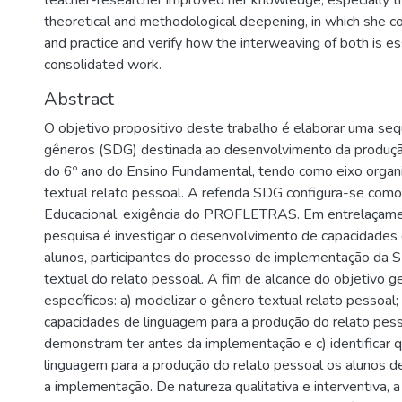
teacher-researcher improved her knowledge, especially t
theoretical and methodological deepening, in which she c
and practice and verify how the interweaving of both is ess
consolidated work.
Abstract
O objetivo propositivo deste trabalho é elaborar uma seq
gêneros (SDG) destinada ao desenvolvimento da produçã
do 6º ano do Ensino Fundamental, tendo como eixo organ
textual relato pessoal. A referida SDG configura-se com
Educacional, exigência do PROFLETRAS. Em entrelaçamen
pesquisa é investigar o desenvolvimento de capacidades
alunos, participantes do processo de implementação da 
textual do relato pessoal. A fim de alcance do objetivo ge
específicos: a) modelizar o gênero textual relato pessoal; b
capacidades de linguagem para a produção do relato pess
demonstram ter antes da implementação e c) identificar 
linguagem para a produção do relato pessoal os alunos 
a implementação. De natureza qualitativa e interventiva, a