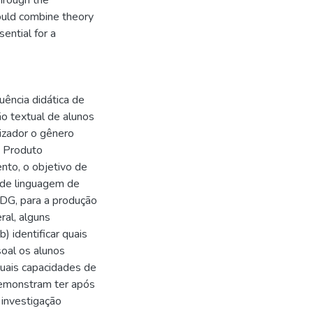
hrough the
ould combine theory
ential for a
uência didática de
o textual de alunos
izador o gênero
o Produto
to, o objetivo de
 de linguagem de
SDG, para a produção
ral, alguns
) identificar quais
oal os alunos
quais capacidades de
demonstram ter após
 investigação