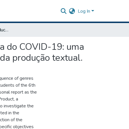
Log In
Relatos de alunos da educação básica sobre a pandemia do COVID-19: uma sequência didática de gêneros para o desenvolvimento da produção textual.
mia do COVID-19: uma
da produção textual.
equence of genres
tudents of the 6th
sonal report as the
Product, a
o investigate the
ted in the
ction of the
pecific objectives