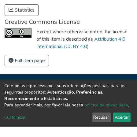
Statistics
Creative Commons License
Except where otherwise noted, the license
of this item is described as
Attribution 4.0
International (CC BY 4.0)
Full item page
Coletamos e processamos suas informações pessoais para os
seguintes propósitos:
Autenticação, Preferências,
Repositório Institucional da UENP
Reconhecimento e Estatísticas
.
Para aprender mais, por favor leia nossa
política de privacidade
.
repositorio@uenp.edu.br
Cookie settings
|
Privacy policy
|
End User Agreement
|
Send Feedback
Customizar
Recusar
Aceitar