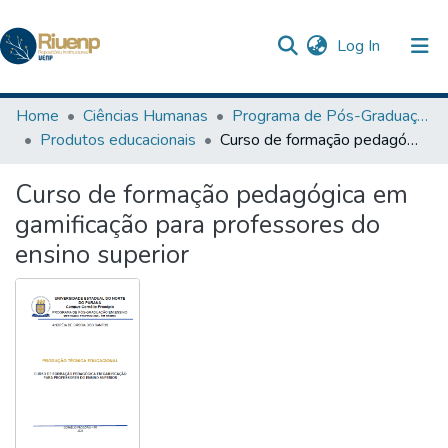
(current)
Log In
Communities & Collections
Home
Ciências Humanas
Programa de Pós-Graduação em Ensino
Produtos educacionais
Curso de formação pedagógica em gamificação para professores do ensino superior
Browse DSpace
Curso de formação pedagógica em
Statistics
gamificação para professores do
ensino superior