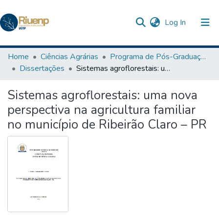
(current)
Log In
Communities & Collections
Home
Ciências Agrárias
Programa de Pós-Graduação em Agronomia
Dissertações
Sistemas agroflorestais: uma nova perspectiva na agricultura familiar no município de Ribeirão Claro – PR
Browse DSpace
Sistemas agroflorestais: uma nova
Statistics
perspectiva na agricultura familiar
The Repository
no município de Ribeirão Claro – PR