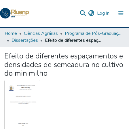
(current)
Log In
Communities & Collections
Home
Ciências Agrárias
Programa de Pós-Graduação em Agronomia
Dissertações
Efeito de diferentes espaçamentos e densidades de semeadura no cultivo do minimilho
Browse DSpace
Efeito de diferentes espaçamentos e
Statistics
densidades de semeadura no cultivo
The Repository
do minimilho