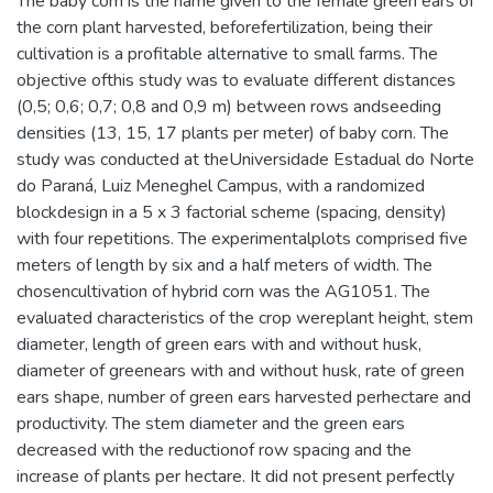
The baby corn is the name given to the female green ears of
the corn plant harvested, beforefertilization, being their
cultivation is a profitable alternative to small farms. The
objective ofthis study was to evaluate different distances
(0,5; 0,6; 0,7; 0,8 and 0,9 m) between rows andseeding
densities (13, 15, 17 plants per meter) of baby corn. The
study was conducted at theUniversidade Estadual do Norte
do Paraná, Luiz Meneghel Campus, with a randomized
blockdesign in a 5 x 3 factorial scheme (spacing, density)
with four repetitions. The experimentalplots comprised five
meters of length by six and a half meters of width. The
chosencultivation of hybrid corn was the AG1051. The
evaluated characteristics of the crop wereplant height, stem
diameter, length of green ears with and without husk,
diameter of greenears with and without husk, rate of green
ears shape, number of green ears harvested perhectare and
productivity. The stem diameter and the green ears
decreased with the reductionof row spacing and the
increase of plants per hectare. It did not present perfectly