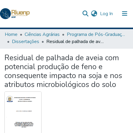
(current)
Log In
Communities & Collections
Home
Ciências Agrárias
Programa de Pós-Graduação em Agronomia
Dissertações
Residual de palhada de aveia com potencial produção de feno e consequente impacto na soja e nos atributos microbiológicos do solo
Browse DSpace
Residual de palhada de aveia com
Statistics
potencial produção de feno e
consequente impacto na soja e nos
atributos microbiológicos do solo