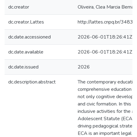
dc.creator
Oliveira, Clea Marcia Berna
dc.creator.Lattes
http://lattes.cnpq.br/34
dc.date.accessioned
2026-06-01T18:26:41Z
dc.date.available
2026-06-01T18:26:41Z
dc.date.issued
2026
dc.description.abstract
The contemporary education
comprehensive education fo
not only cognitive developme
and civic formation. In this 
inclusive activities for the 
Adolescent Statute (ECA) i
driving pedagogical strategy
ECA is an important legal mi