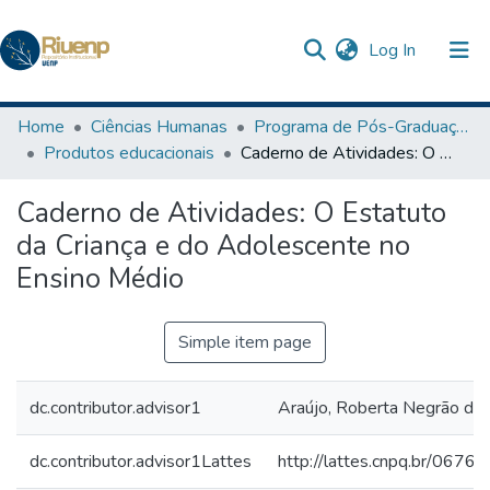
(current)
Log In
Communities & Collections
Home
Ciências Humanas
Programa de Pós-Graduação em Ensino
Produtos educacionais
Caderno de Atividades: O Estatuto da Criança e do Adolescente no Ensino Médio
Browse DSpace
Caderno de Atividades: O Estatuto
Statistics
da Criança e do Adolescente no
Ensino Médio
Simple item page
dc.contributor.advisor1
Araújo, Roberta Negrão de
dc.contributor.advisor1Lattes
http://lattes.cnpq.br/06