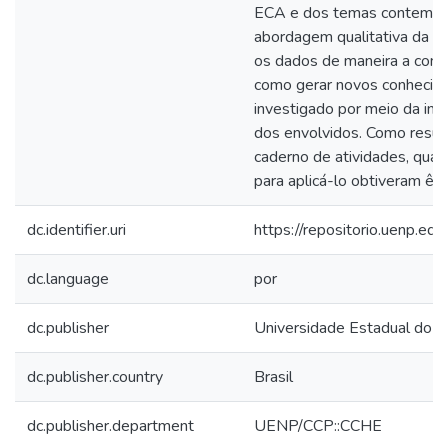
ECA e dos temas contempo
abordagem qualitativa da pe
os dados de maneira a com
como gerar novos conhecime
investigado por meio da in
dos envolvidos. Como result
caderno de atividades, quan
para aplicá-lo obtiveram êxi
dc.identifier.uri
https://repositorio.uenp.e
dc.language
por
dc.publisher
Universidade Estadual do N
dc.publisher.country
Brasil
dc.publisher.department
UENP/CCP::CCHE