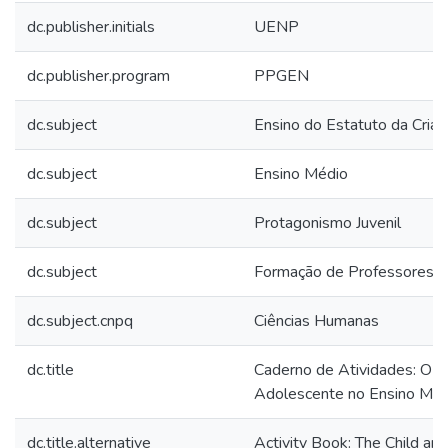
dc.publisher.initials
UENP
dc.publisher.program
PPGEN
dc.subject
Ensino do Estatuto da Cria
dc.subject
Ensino Médio
dc.subject
Protagonismo Juvenil
dc.subject
Formação de Professores
dc.subject.cnpq
Ciências Humanas
dc.title
Caderno de Atividades: O Es
Adolescente no Ensino Méd
dc.title.alternative
Activity Book: The Child an