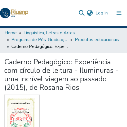
(current)
Log In
Communities & Collections
Home
Linguística, Letras e Artes
Programa de Pós-Graduação Profissional em Letras
Produtos educacionais
Browse DSpace
Caderno Pedagógico: Experiência com círculo de leitura - Iluminuras - uma incrível viagem ao passado (2015), de Rosana Rios
Statistics
Caderno Pedagógico: Experiência
The Repository
com círculo de leitura - Iluminuras -
uma incrível viagem ao passado
(2015), de Rosana Rios