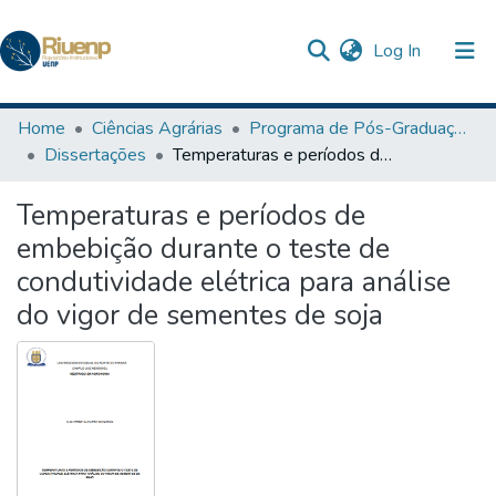
(current)
Log In
Communities & Collections
Home
Ciências Agrárias
Programa de Pós-Graduação em Agronomia
Dissertações
Temperaturas e períodos de embebição durante o teste de condutividade elétrica para análise do vigor de sementes de soja
Browse DSpace
Temperaturas e períodos de
Statistics
embebição durante o teste de
condutividade elétrica para análise
do vigor de sementes de soja