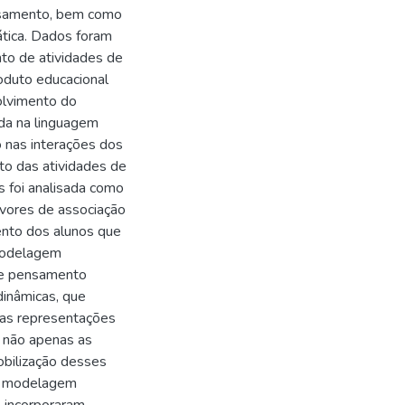
nsamento, bem como
tica. Dados foram
to de atividades de
oduto educacional
lvimento do
da na linguagem
o nas interações dos
to das atividades de
 foi analisada como
rvores de associação
mento dos alunos que
 modelagem
 de pensamento
dinâmicas, que
 as representações
e não apenas as
mobilização desses
na modelagem