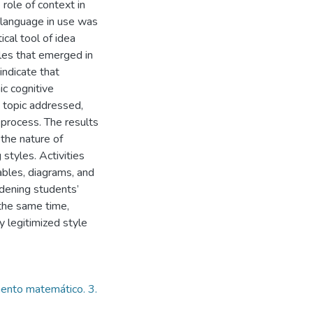
 role of context in
’ language in use was
ical tool of idea
les that emerged in
indicate that
c cognitive
e topic addressed,
 process. The results
 the nature of
 styles. Activities
ables, diagrams, and
dening students’
the same time,
y legitimized style
ento matemático. 3.