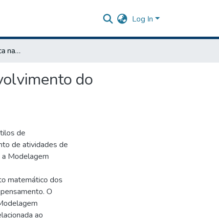
Log In
Modelagem matemática na Educação Básica e o desenvolvimento do pensamento matemático.
volvimento do
tilos de
o de atividades de
o a Modelagem
nto matemático dos
e pensamento. O
a Modelagem
elacionada ao