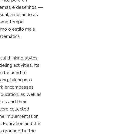
 incorporaram
quemas e desenhos —
sual, ampliando as
esmo tempo,
mo o estilo mais
atemática.
cal thinking styles
ing activities. Its
an be used to
ng, taking into
work encompasses
ucation, as well as
les and their
were collected
 the implementation
c Education and the
s grounded in the