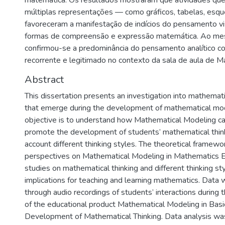
matemática. Os resultados mostraram que atividades que
múltiplas representações — como gráficos, tabelas, es
favoreceram a manifestação de indícios do pensamento vi
formas de compreensão e expressão matemática. Ao m
confirmou-se a predominância do pensamento analítico co
recorrente e legitimado no contexto da sala de aula de M
Abstract
This dissertation presents an investigation into mathemati
that emerge during the development of mathematical model
objective is to understand how Mathematical Modeling c
promote the development of students’ mathematical thinki
account different thinking styles. The theoretical frame
perspectives on Mathematical Modeling in Mathematics Ed
studies on mathematical thinking and different thinking sty
implications for teaching and learning mathematics. Data 
through audio recordings of students’ interactions during
of the educational product Mathematical Modeling in Basi
Development of Mathematical Thinking. Data analysis wa