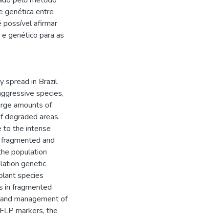
zado pelo método
e genética entre
é possível afirmar
o e genético para as
y spread in Brazil,
aggressive species,
large amounts of
of degraded areas.
e to the intense
y fragmented and
the population
lation genetic
plant species
es in fragmented
on and management of
AFLP markers, the