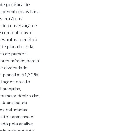
 de genética de
s permitem avaliar a
es em áreas
s de conservação e
e como objetivo
estrutura genética
 de planalto e da
ões de primers
lores médios para a
de diversidade
e planalto; 51,32%
ulações do alto
aranjinha,
foi maior dentro das
 A análise da
ões estudadas
lto Laranjinha e
ado pela análise