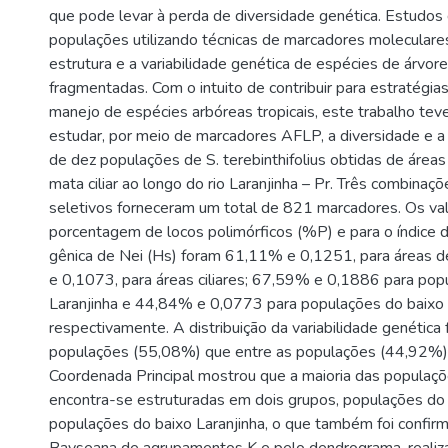
que pode levar à perda de diversidade genética. Estudos
populações utilizando técnicas de marcadores moleculare
estrutura e a variabilidade genética de espécies de árvor
fragmentadas. Com o intuito de contribuir para estratégia
manejo de espécies arbóreas tropicais, este trabalho tev
estudar, por meio de marcadores AFLP, a diversidade e a 
de dez populações de S. terebinthifolius obtidas de áreas
mata ciliar ao longo do rio Laranjinha – Pr. Três combinaç
seletivos forneceram um total de 821 marcadores. Os va
porcentagem de locos polimórficos (%P) e para o índice 
gênica de Nei (Hs) foram 61,11% e 0,1251, para áreas d
e 0,1073, para áreas ciliares; 67,59% e 0,1886 para pop
Laranjinha e 44,84% e 0,0773 para populações do baixo L
respectivamente. A distribuição da variabilidade genética 
populações (55,08%) que entre as populações (44,92%).
Coordenada Principal mostrou que a maioria das populaç
encontra-se estruturadas em dois grupos, populações do a
populações do baixo Laranjinha, o que também foi confirm