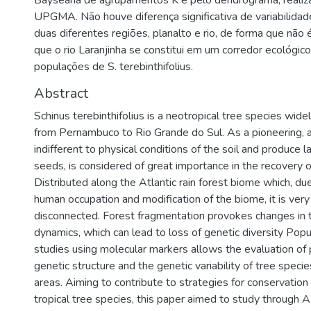
Bayseana de agrupamentos K e pelo dendrograma, reali
UPGMA. Não houve diferença significativa de variabilidad
duas diferentes regiões, planalto e rio, de forma que não 
que o rio Laranjinha se constitui em um corredor ecológic
populações de S. terebinthifolius.
Abstract
Schinus terebinthifolius is a neotropical tree species widel
from Pernambuco to Rio Grande do Sul. As a pioneering, 
indifferent to physical conditions of the soil and produce 
seeds, is considered of great importance in the recovery 
Distributed along the Atlantic rain forest biome which, du
human occupation and modification of the biome, it is ver
disconnected. Forest fragmentation provokes changes in 
dynamics, which can lead to loss of genetic diversity Popu
studies using molecular markers allows the evaluation of 
genetic structure and the genetic variability of tree speci
areas. Aiming to contribute to strategies for conservati
tropical tree species, this paper aimed to study through 