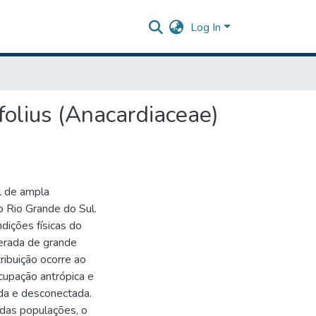
Log In
folius (Anacardiaceae)
l de ampla
o Rio Grande do Sul.
ndições físicas do
derada de grande
ribuição ocorre ao
cupação antrópica e
da e desconectada.
 das populações, o