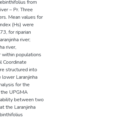
ebinthifolius from
iver – Pr. Three
ers. Mean values for
 index (Hs) were
, for riparian
anjinha river;
a river,
r within populations
l Coordinate
e structured into
e lower Laranjinha
alysis for the
by the UPGMA
riability between two
hat the Laranjinha
binthifolius