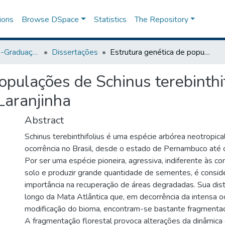
ions
Browse DSpace
Statistics
The Repository
Programa de Pós-Graduação em Agronomia
Dissertações
Estrutura genética de populações de Schinus terebinthifolius (Anacardiaceae) ao logo da bacia do rio Laranjinha
opulações de Schinus terebinthi
 Laranjinha
Abstract
Schinus terebinthifolius é uma espécie arbórea neotropica
ocorrência no Brasil, desde o estado de Pernambuco até 
Por ser uma espécie pioneira, agressiva, indiferente às co
solo e produzir grande quantidade de sementes, é consi
importância na recuperação de áreas degradadas. Sua dist
longo da Mata Atlântica que, em decorrência da intensa o
modificação do bioma, encontram-se bastante fragmenta
A fragmentação florestal provoca alterações da dinâmica