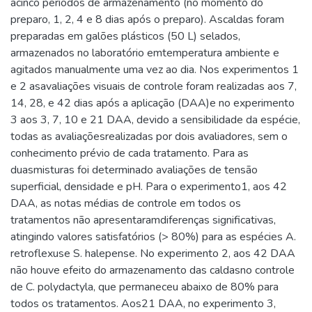
acinco períodos de armazenamento (no momento do
preparo, 1, 2, 4 e 8 dias após o preparo). Ascaldas foram
preparadas em galões plásticos (50 L) selados,
armazenados no laboratório emtemperatura ambiente e
agitados manualmente uma vez ao dia. Nos experimentos 1
e 2 asavaliações visuais de controle foram realizadas aos 7,
14, 28, e 42 dias após a aplicação (DAA)e no experimento
3 aos 3, 7, 10 e 21 DAA, devido a sensibilidade da espécie,
todas as avaliaçõesrealizadas por dois avaliadores, sem o
conhecimento prévio de cada tratamento. Para as
duasmisturas foi determinado avaliações de tensão
superficial, densidade e pH. Para o experimento1, aos 42
DAA, as notas médias de controle em todos os
tratamentos não apresentaramdiferenças significativas,
atingindo valores satisfatórios (> 80%) para as espécies A.
retroflexuse S. halepense. No experimento 2, aos 42 DAA
não houve efeito do armazenamento das caldasno controle
de C. polydactyla, que permaneceu abaixo de 80% para
todos os tratamentos. Aos21 DAA, no experimento 3,