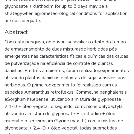
glyphosate + clethodim for up to 8 days may be a
strategywhen agrometeorological conditions for application
are not adequate.
Abstract
Com esta pesquisa, objetivou-se avaliar o efeito do tempo
de armazenamento de duas misturasde herbicidas pós
emergentes nas características físicas e químicas das caldas
de pulverizaçãoe na eficiência de controle de plantas
daninhas. Em três ambientes, foram realizadosexperimentos
utilizando plantas daninhas e plantas de soja sensíveis aos
herbicidas. O primeiroexperimento foi realizado com as
espécies Amaranthus retroflexus, Commelina benghalensis
eSorghum halepense, utilizando a mistura de glyphosate +
2,4-D + óleo vegetal, o segundo, comChloris polydactyla
utilizando a mistura de glyphosate + clethodim + óleo
mineral e o terceirocom Glycine max (L.) com a mistura de
glyphosate + 2,4-D + óleo vegetal, todas submetidas