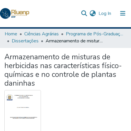
(current)
Log In
Communities & Collections
Home
Ciências Agrárias
Programa de Pós-Graduação em Agronomia
Dissertações
Armazenamento de misturas de herbicidas nas características físico-químicas e no controle de plantas daninhas
Browse DSpace
Armazenamento de misturas de
Statistics
herbicidas nas características físico-
The Repository
químicas e no controle de plantas
daninhas