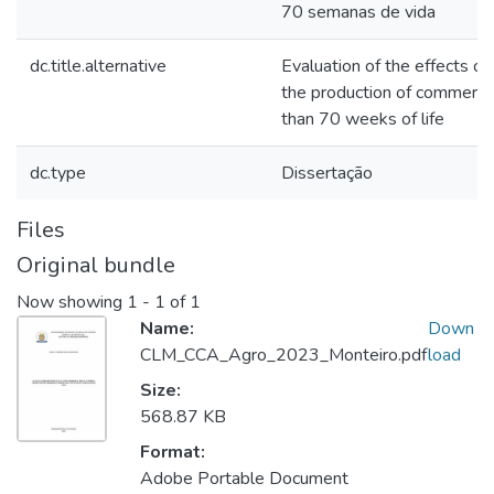
70 semanas de vida
dc.title.alternative
Evaluation of the effects of
the production of commercia
than 70 weeks of life
dc.type
Dissertação
Files
Original bundle
Now showing
1 - 1 of 1
Name:
Down
CLM_CCA_Agro_2023_Monteiro.pdf
load
Size:
568.87 KB
Format:
Adobe Portable Document