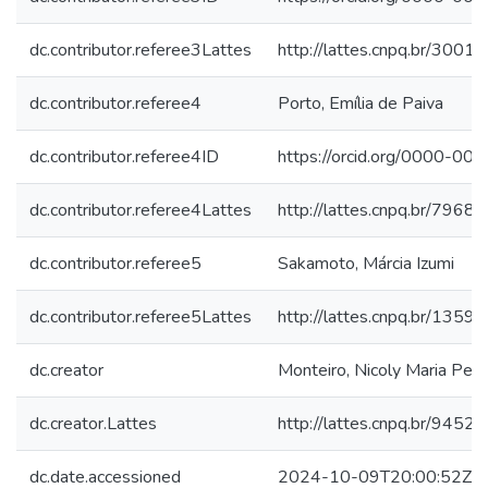
dc.contributor.referee3Lattes
http://lattes.cnpq.br/30
dc.contributor.referee4
Porto, Emília de Paiva
dc.contributor.referee4ID
https://orcid.org/0000-0
dc.contributor.referee4Lattes
http://lattes.cnpq.br/79
dc.contributor.referee5
Sakamoto, Márcia Izumi
dc.contributor.referee5Lattes
http://lattes.cnpq.br/13
dc.creator
Monteiro, Nicoly Maria Per
dc.creator.Lattes
http://lattes.cnpq.br/94
dc.date.accessioned
2024-10-09T20:00:52Z