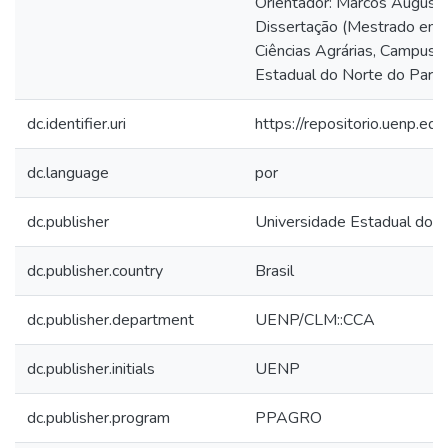
Orientador: Marcos Augusto 
Dissertação (Mestrado em 
Ciências Agrárias, Campus 
Estadual do Norte do Paran
dc.identifier.uri
https://repositorio.uenp.
dc.language
por
dc.publisher
Universidade Estadual do 
dc.publisher.country
Brasil
dc.publisher.department
UENP/CLM::CCA
dc.publisher.initials
UENP
dc.publisher.program
PPAGRO