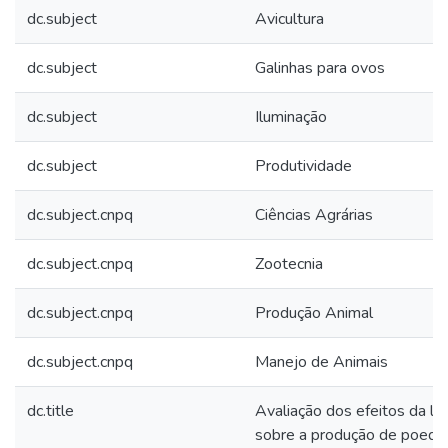
dc.subject
Avicultura
dc.subject
Galinhas para ovos
dc.subject
Iluminação
dc.subject
Produtividade
dc.subject.cnpq
Ciências Agrárias
dc.subject.cnpq
Zootecnia
dc.subject.cnpq
Produção Animal
dc.subject.cnpq
Manejo de Animais
dc.title
Avaliação dos efeitos da lu
sobre a produção de poedei