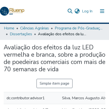
(current)
Log In
Communities & Collections
Home
Ciências Agrárias
Programa de Pós-Graduação em Agronomia
Dissertações
Avaliação dos efeitos da luz LED vermelha e branca, sobre a produção de poedeiras comerciais com mais de 70 semanas de vida
Browse DSpace
Avaliação dos efeitos da luz LED
Statistics
vermelha e branca, sobre a produção
The Repository
de poedeiras comerciais com mais de
70 semanas de vida
Simple item page
dc.contributor.advisor1
Silva, Marcos Augusto Alve