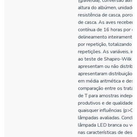
(g/ave/dia), conversão alime
altura do albúmen, unidade
resistência de casca, porc
de casca. As aves recebera
contínua de 16 horas por d
delineamento inteiramente 
por repetição, totalizando d
repetições. As variáveis, i
ao teste de Shapiro-Wilk pa
apresentam ou não distribui
apresentaram distribuição 
em média aritmética e desvi
comparação entre os tratame
de T para amostras indepen
produtivos e de qualidade 
quaisquer influências (p>0.
lâmpadas avaliadas. Conclui
lâmpada LED branca ou verm
nas características de des