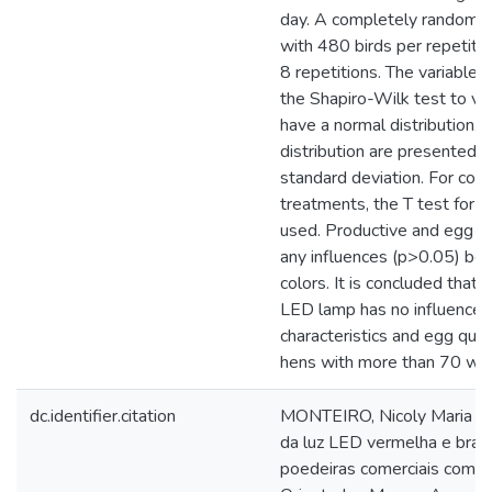
day. A completely randomi
with 480 birds per repetitio
8 repetitions. The variables
the Shapiro-Wilk test to ve
have a normal distribution. 
distribution are presented 
standard deviation. For co
treatments, the T test for
used. Productive and egg qua
any influences (p>0.05) be
colors. It is concluded that 
LED lamp has no influence 
characteristics and egg qual
hens with more than 70 week
dc.identifier.citation
MONTEIRO, Nicoly Maria Per
da luz LED vermelha e bran
poedeiras comerciais com m