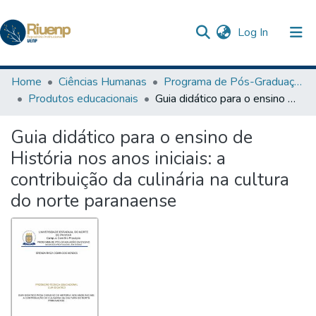
(current)
Log In
Communities & Collections
Home
Ciências Humanas
Programa de Pós-Graduação em Ensino
Produtos educacionais
Guia didático para o ensino de História nos anos iniciais: a contribuição da culinária na cultura do norte paranaense
Browse DSpace
Guia didático para o ensino de
Statistics
História nos anos iniciais: a
contribuição da culinária na cultura
do norte paranaense