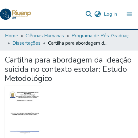
(current)
Log In
Communities & Collections
Home
Ciências Humanas
Programa de Pós-Graduação em Ensino
Dissertações
Cartilha para abordagem da ideação suicida no contexto escolar: Estudo Metodológico
Browse DSpace
Cartilha para abordagem da ideação
Statistics
suicida no contexto escolar: Estudo
The Repository
Metodológico