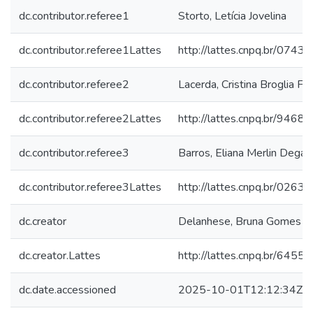
dc.contributor.referee1
Storto, Letícia Jovelina
dc.contributor.referee1Lattes
http://lattes.cnpq.br/07
dc.contributor.referee2
Lacerda, Cristina Broglia Fe
dc.contributor.referee2Lattes
http://lattes.cnpq.br/94
dc.contributor.referee3
Barros, Eliana Merlin Degan
dc.contributor.referee3Lattes
http://lattes.cnpq.br/02
dc.creator
Delanhese, Bruna Gomes
dc.creator.Lattes
http://lattes.cnpq.br/64
dc.date.accessioned
2025-10-01T12:12:34Z