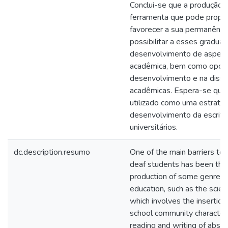
Conclui-se que a produção 
ferramenta que pode propici
favorecer a sua permanência
possibilitar a esses gradu
desenvolvimento de aspecto
acadêmica, bem como oport
desenvolvimento e na diss
acadêmicas. Espera-se que
utilizado como uma estratégi
desenvolvimento da escrita
universitários.
dc.description.resumo
One of the main barriers to
deaf students has been the
production of some genres p
education, such as the scient
which involves the insertion
school community characteriz
reading and writing of abstra