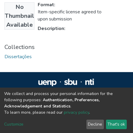
Format:
No
Item-specific license agreed to
Thumbnail
upon submission
Available
Description:
Collections
Dissertações
We collect and process your personal information for the
Repositório Institucional da UENP
following purposes:
Authentication, Preferences,
repositorio@uenp.edu.br
Acknowledgement and Statistics
.
Cookie settings
|
Privacy policy
|
End User Agreement
|
Send Feedback
To learn more, please read our
privacy policy
.
Customize
Decline
That's ok