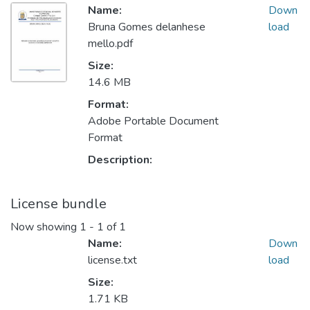
Name:
Down
Bruna Gomes delanhese
load
mello.pdf
Size:
14.6 MB
Format:
Adobe Portable Document
Format
Description:
License bundle
Now showing
1 - 1 of 1
Name:
Down
license.txt
load
Size:
1.71 KB