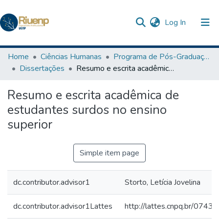
(current)
Log In
Communities & Collections
Home
Ciências Humanas
Programa de Pós-Graduação em Ensino
Dissertações
Resumo e escrita acadêmica de estudantes surdos no ensino superior
Browse DSpace
Resumo e escrita acadêmica de
Statistics
estudantes surdos no ensino
The Repository
superior
Simple item page
dc.contributor.advisor1
Storto, Letícia Jovelina
dc.contributor.advisor1Lattes
http://lattes.cnpq.br/07