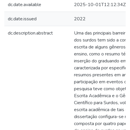
dc.date.available
2025-10-01T12:12:34Z
dc.date.issued
2022
dc.description.abstract
Uma das principais barreira
dos surdos tem sido a com
escrita de alguns gêneros p
ensino, como o resumo técni
inserção do graduando em 
caracterizada por especifici
resumos presentes em artig
participação em eventos cie
pesquisa teve como objetivo
Escrita Acadêmica e o Gên
Científico para Surdos, vol
escrita acadêmica de tais e
dissertação configura-se no
composta por quatro papers,