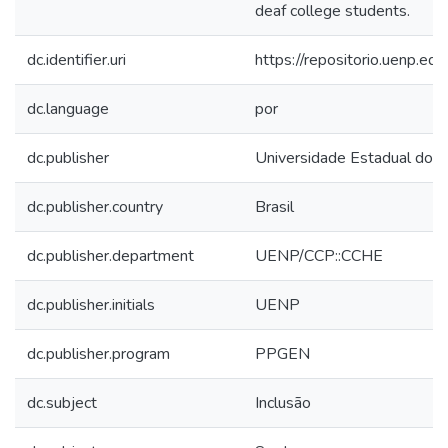
deaf college students.
dc.identifier.uri
https://repositorio.uenp.
dc.language
por
dc.publisher
Universidade Estadual do 
dc.publisher.country
Brasil
dc.publisher.department
UENP/CCP::CCHE
dc.publisher.initials
UENP
dc.publisher.program
PPGEN
dc.subject
Inclusão