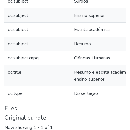
dc.subject
Surdos
dc.subject
Ensino superior
dc.subject
Escrita acadêmica
dc.subject
Resumo
dc.subject.cnpq
Ciências Humanas
dc.title
Resumo e escrita acadêmic
ensino superior
dc.type
Dissertação
Files
Original bundle
Now showing
1 - 1 of 1