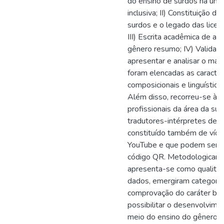
do ensino de surdos na univ
inclusiva; II) Constituição d
surdos e o legado das licenc
III) Escrita acadêmica de a
gênero resumo; IV) Validaç
apresentar e analisar o mate
foram elencadas as caracterí
composicionais e linguístico
Além disso, recorreu-se à a
profissionais da área da sur
tradutores-intérpretes de L
constituído também de víde
YouTube e que podem ser a
código QR. Metodologicame
apresenta-se como qualitativ
dados, emergiram categoria
comprovação do caráter bil
possibilitar o desenvolvime
meio do ensino do gênero re