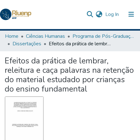
(current)
Log In
Communities & Collections
Home
Ciências Humanas
Programa de Pós-Graduação em Educação
Dissertações
Efeitos da prática de lembrar, releitura e caça palavras na retenção do material estudado por crianças do ensino fundamental
Browse DSpace
Efeitos da prática de lembrar,
Statistics
releitura e caça palavras na retenção
The Repository
do material estudado por crianças
do ensino fundamental