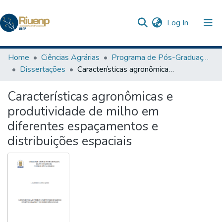
(current)
Log In
Communities & Collections
Home
Ciências Agrárias
Programa de Pós-Graduação em Agronomia
Dissertações
Características agronômicas e produtividade de milho em diferentes espaçamentos e distribuições espaciais
Browse DSpace
Características agronômicas e
Statistics
produtividade de milho em
The Repository
diferentes espaçamentos e
distribuições espaciais