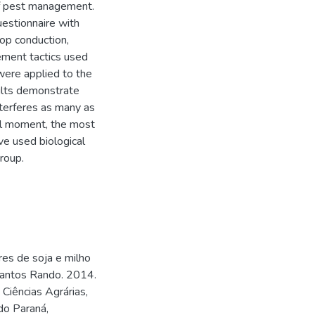
of pest management.
estionnaire with
rop conduction,
ement tactics used
 were applied to the
ults demonstrate
nterferes as many as
rol moment, the most
ve used biological
roup.
es de soja e milho
 Santos Rando. 2014.
Ciências Agrárias,
do Paraná,