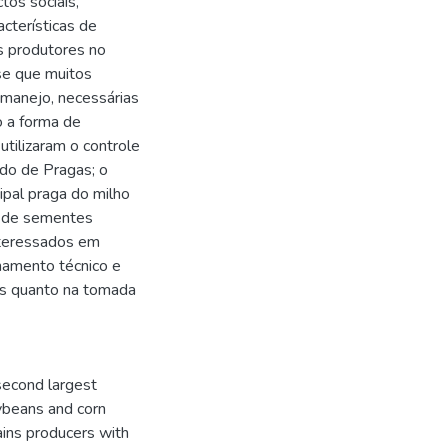
os sociais,
cterísticas de
os produtores no
se que muitos
 manejo, necessárias
o a forma de
 utilizaram o controle
ado de Pragas; o
ipal praga do milho
o de sementes
interessados em
hamento técnico e
ios quanto na tomada
 second largest
oybeans and corn
ains producers with