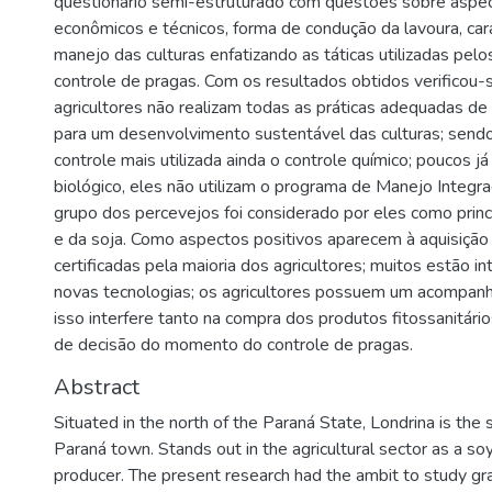
questionário semi-estruturado com questões sobre aspect
econômicos e técnicos, forma de condução da lavoura, cara
manejo das culturas enfatizando as táticas utilizadas pel
controle de pragas. Com os resultados obtidos verificou-
agricultores não realizam todas as práticas adequadas de
para um desenvolvimento sustentável das culturas; send
controle mais utilizada ainda o controle químico; poucos já
biológico, eles não utilizam o programa de Manejo Integr
grupo dos percevejos foi considerado por eles como princ
e da soja. Como aspectos positivos aparecem à aquisiçã
certificadas pela maioria dos agricultores; muitos estão 
novas tecnologias; os agricultores possuem um acompan
isso interfere tanto na compra dos produtos fitossanitár
de decisão do momento do controle de pragas.
Abstract
Situated in the north of the Paraná State, Londrina is the
Paraná town. Stands out in the agricultural sector as a s
producer. The present research had the ambit to study gr