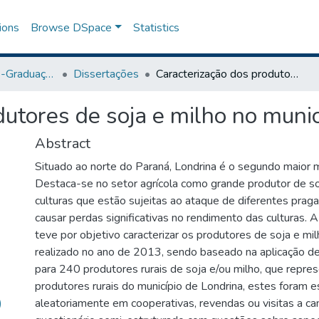
ions
Browse DSpace
Statistics
Programa de Pós-Graduação em Agronomia
Dissertações
Caracterização dos produtores de soja e milho no município de Londrina - PR
dutores de soja e milho no munic
Abstract
Situado ao norte do Paraná, Londrina é o segundo maior m
Destaca-se no setor agrícola como grande produtor de so
culturas que estão sujeitas ao ataque de diferentes prag
causar perdas significativas no rendimento das culturas. 
teve por objetivo caracterizar os produtores de soja e mil
realizado no ano de 2013, sendo baseado na aplicação de
para 240 produtores rurais de soja e/ou milho, que repr
produtores rurais do município de Londrina, estes foram e
aleatoriamente em cooperativas, revendas ou visitas a ca
)