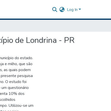
Log In
ípio de Londrina - PR
unicípio do estado.
ja e milho, que são
as, as quais podem
A presente pesquisa
ho. O estudo foi
 um questionário
esenta 10% dos
scolhidos
mpo. Utilizou-se um