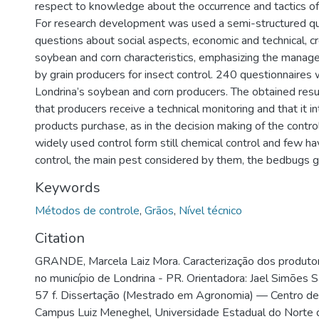
respect to knowledge about the occurrence and tactics 
For research development was used a semi-structured qu
questions about social aspects, economic and technical, c
soybean and corn characteristics, emphasizing the manag
by grain producers for insect control. 240 questionnaires
Londrina’s soybean and corn producers. The obtained res
that producers receive a technical monitoring and that it i
products purchase, as in the decision making of the cont
widely used control form still chemical control and few ha
control, the main pest considered by them, the bedbugs g
Keywords
Métodos de controle
,
Grãos
,
Nível técnico
Citation
GRANDE, Marcela Laiz Mora. Caracterização dos produtor
no município de Londrina - PR. Orientadora: Jael Simões
57 f. Dissertação (Mestrado em Agronomia) — Centro de 
Campus Luiz Meneghel, Universidade Estadual do Norte 