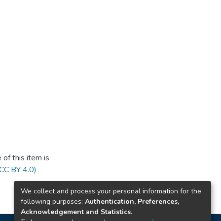
of this item is
(CC BY 4.0)
We collect and process your personal information for the
following purposes:
Authentication, Preferences,
Acknowledgement and Statistics
.