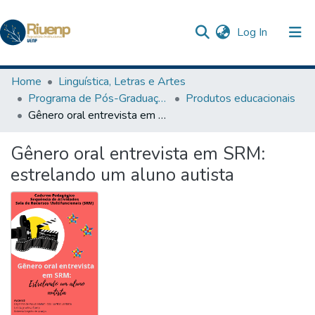
(current)
Log In
Communities & Collections
Home
Linguística, Letras e Artes
Programa de Pós-Graduação Profissional em Letras
Produtos educacionais
Browse DSpace
Gênero oral entrevista em SRM: estrelando um aluno autista
Statistics
Gênero oral entrevista em SRM:
estrelando um aluno autista