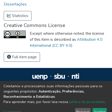
Dissertações
Statistics
Creative Commons License
Except where otherwise noted, the license
of this item is described as
Attribution 4.0
International (CC BY 4.0)
Full item page
Coletamos e processamos suas informações pessoais para os
Repositório Institucional da UENP
seguintes propósitos:
Autenticação, Preferências,
repositorio@uenp.edu.br
Reconhecimento e Estatísticas
.
Cookie settings
|
Privacy policy
|
End User Agreement
|
Send Feedback
Para aprender mais, por favor leia nossa
política de privacidade
.
Customizar
Recusar
Aceitar