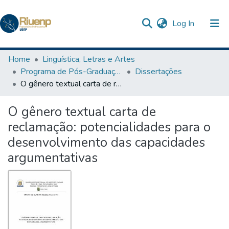
(current)
Log In
Communities & Collections
Home
Linguística, Letras e Artes
Programa de Pós-Graduação Profissional em Letras
Dissertações
Browse DSpace
O gênero textual carta de reclamação: potencialidades para o desenvolvimento das capacidades argumentativas
Statistics
O gênero textual carta de
The Repository
reclamação: potencialidades para o
desenvolvimento das capacidades
argumentativas