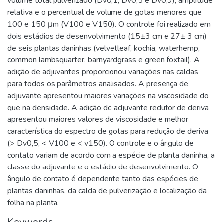
volume total pulverizado (Dv0,1, Dv0,5 e Dv0,9), amplitude
relativa e o percentual de volume de gotas menores que
100 e 150 μm (V100 e V150). O controle foi realizado em
dois estádios de desenvolvimento (15±3 cm e 27± 3 cm)
de seis plantas daninhas (velvetleaf, kochia, waterhemp,
common lambsquarter, barnyardgrass e green foxtail). A
adição de adjuvantes proporcionou variações nas caldas
para todos os parâmetros analisados. A presença de
adjuvante apresentou maiores variações na viscosidade do
que na densidade. A adição do adjuvante redutor de deriva
apresentou maiores valores de viscosidade e melhor
característica do espectro de gotas para redução de deriva
(> Dv0,5, < V100 e < v150). O controle e o ângulo de
contato variam de acordo com a espécie de planta daninha, a
classe do adjuvante e o estádio de desenvolvimento. O
ângulo de contato é dependente tanto das espécies de
plantas daninhas, da calda de pulverização e localização da
folha na planta.
Keywords