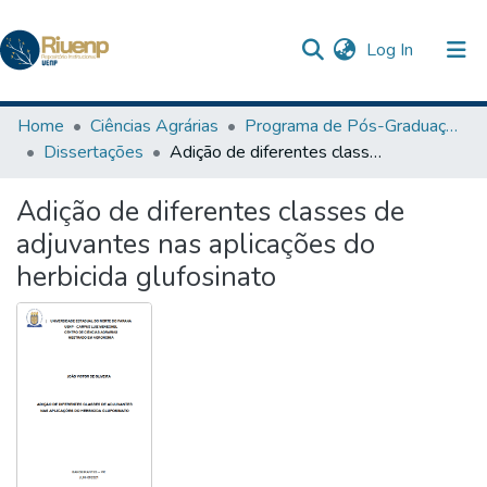
(current)
Log In
Communities & Collections
Home
Ciências Agrárias
Programa de Pós-Graduação em Agronomia
Dissertações
Adição de diferentes classes de adjuvantes nas aplicações do herbicida glufosinato
Browse DSpace
Adição de diferentes classes de
Statistics
adjuvantes nas aplicações do
The Repository
herbicida glufosinato