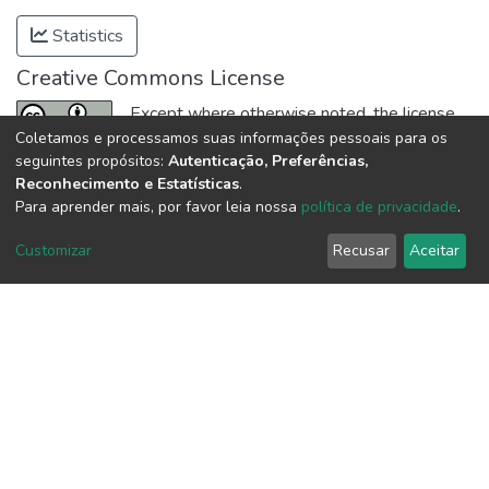
Statistics
Creative Commons License
Except where otherwise noted, the license
Coletamos e processamos suas informações pessoais para os
of this item is described as
Attribution 4.0
seguintes propósitos:
Autenticação, Preferências,
International (CC BY 4.0)
Reconhecimento e Estatísticas
.
Para aprender mais, por favor leia nossa
política de privacidade
.
Full item page
Customizar
Recusar
Aceitar
Repositório Institucional da UENP
repositorio@uenp.edu.br
Cookie settings
|
Privacy policy
|
End User Agreement
|
Send Feedback