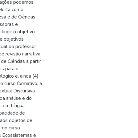
ximações podemos
 Horta como
esa e de Ciências,
ssoras e
ingir o objetivo
de objetivos
icial do professor
de revisão narrativa
de Ciências a partir
as para o
ógico e, ainda (4)
o curso formativo, a
extual Discursiva
da análise e do
os em Língua
apacidade de
 aos objetos de
 do curso
os Ecossistemas e