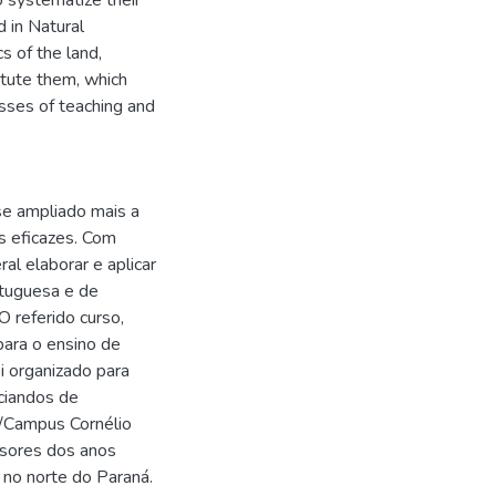
o systematize their
 in Natural
s of the land,
itute them, which
cesses of teaching and
se ampliado mais a
is eficazes. Com
al elaborar e aplicar
rtuguesa e de
O referido curso,
 para o ensino de
oi organizado para
ciandos de
/Campus Cornélio
ssores dos anos
o no norte do Paraná.