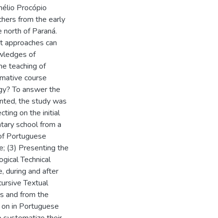
nélio Procópio
chers from the early
e north of Paraná.
at approaches can
wledges of
he teaching of
rmative course
gy? To answer the
ented, the study was
ting on the initial
ntary school from a
g of Portuguese
e; (3) Presenting the
gical Technical
, during and after
cursive Textual
is and from the
 on in Portuguese