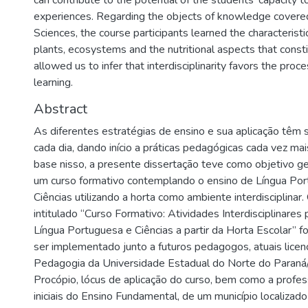
can contribute to the potential of the students' capacity t
experiences. Regarding the objects of knowledge covered
Sciences, the course participants learned the characteristic
plants, ecosystems and the nutritional aspects that const
allowed us to infer that interdisciplinarity favors the pro
learning.
Abstract
As diferentes estratégias de ensino e sua aplicação têm 
cada dia, dando início a práticas pedagógicas cada vez ma
base nisso, a presente dissertação teve como objetivo ger
um curso formativo contemplando o ensino de Língua Po
Ciências utilizando a horta como ambiente interdisciplinar. 
intitulado “Curso Formativo: Atividades Interdisciplinares
Língua Portuguesa e Ciências a partir da Horta Escolar” f
ser implementado junto a futuros pedagogos, atuais licen
Pedagogia da Universidade Estadual do Norte do Paraná
Procópio, lócus de aplicação do curso, bem como a profe
iniciais do Ensino Fundamental, de um município localizad