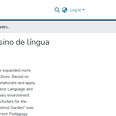
Log In
Curso formativo: atividades interdisciplinares para o ensino de língua portuguesa e ciências a partir da horta escolar
sino de língua
ave expanded more
actices. Based on
 elaborate and apply
guese Language and
inary environment.
tivities for the
School Garden" was
urrent Pedagogy