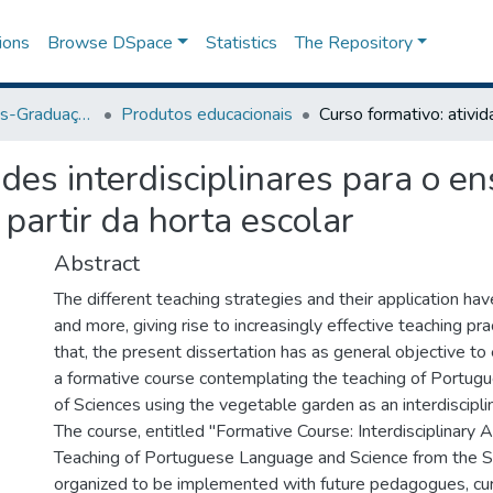
ions
Browse DSpace
Statistics
The Repository
Programa de Pós-Graduação em Ensino
Produtos educacionais
ades interdisciplinares para o en
 partir da horta escolar
Abstract
The different teaching strategies and their application h
and more, giving rise to increasingly effective teaching pr
that, the present dissertation has as general objective to
a formative course contemplating the teaching of Portu
of Sciences using the vegetable garden as an interdiscipl
The course, entitled "Formative Course: Interdisciplinary Ac
Teaching of Portuguese Language and Science from the 
organized to be implemented with future pedagogues, c