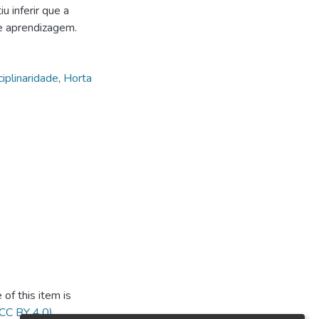
u inferir que a
de aprendizagem.
ciplinaridade
,
Horta
of this item is
(CC BY 4.0)