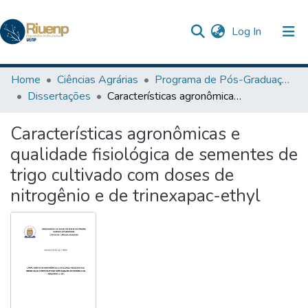
(current)
Log In
Communities & Collections
Home
Ciências Agrárias
Programa de Pós-Graduação em Agronomia
Dissertações
Características agronômicas e qualidade fisiológica de sementes de trigo cultivado com doses de nitrogênio e de trinexapac-ethyl
Browse DSpace
Características agronômicas e
Statistics
qualidade fisiológica de sementes de
The Repository
trigo cultivado com doses de
nitrogênio e de trinexapac-ethyl