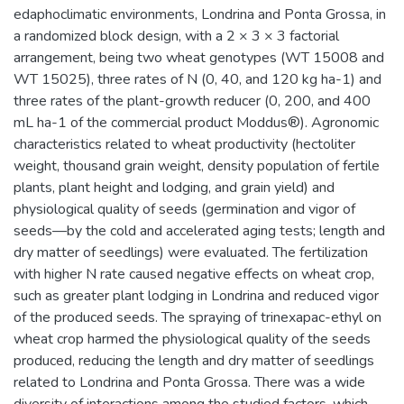
edaphoclimatic environments, Londrina and Ponta Grossa, in
a randomized block design, with a 2 × 3 × 3 factorial
arrangement, being two wheat genotypes (WT 15008 and
WT 15025), three rates of N (0, 40, and 120 kg ha-1) and
three rates of the plant-growth reducer (0, 200, and 400
mL ha-1 of the commercial product Moddus®). Agronomic
characteristics related to wheat productivity (hectoliter
weight, thousand grain weight, density population of fertile
plants, plant height and lodging, and grain yield) and
physiological quality of seeds (germination and vigor of
seeds—by the cold and accelerated aging tests; length and
dry matter of seedlings) were evaluated. The fertilization
with higher N rate caused negative effects on wheat crop,
such as greater plant lodging in Londrina and reduced vigor
of the produced seeds. The spraying of trinexapac-ethyl on
wheat crop harmed the physiological quality of the seeds
produced, reducing the length and dry matter of seedlings
related to Londrina and Ponta Grossa. There was a wide