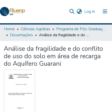
(current)
Log In
Communities & Collections
Home
Ciências Agrárias
Programa de Pós-Graduação em Agronomia
Dissertações
Análise da fragilidade e do conflito de uso do solo em área de recarga do Aquífero Guarani
Browse DSpace
Análise da fragilidade e do conflito
Statistics
de uso do solo em área de recarga
do Aquífero Guarani