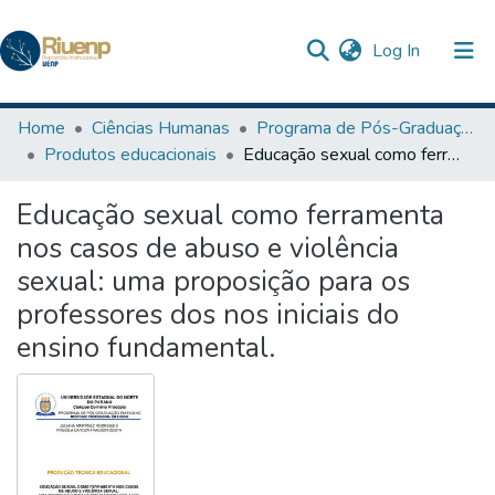
(current)
Log In
Communities & Collections
Home
Ciências Humanas
Programa de Pós-Graduação em Ensino
Produtos educacionais
Educação sexual como ferramenta nos casos de abuso e violência sexual: uma proposição para os professores dos nos iniciais do ensino fundamental.
Browse DSpace
Educação sexual como ferramenta
Statistics
nos casos de abuso e violência
The Repository
sexual: uma proposição para os
professores dos nos iniciais do
ensino fundamental.