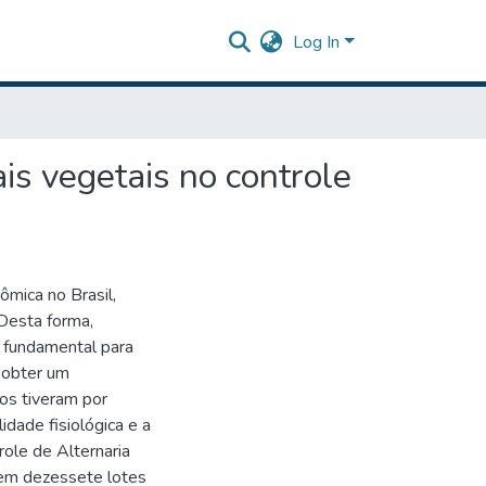
Log In
ais vegetais no controle
ômica no Brasil,
Desta forma,
é fundamental para
 obter um
os tiveram por
dade fisiológica e a
role de Alternaria
u em dezessete lotes