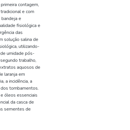
 primeira contagem,
tradicional e com
m bandeja e
alidade fisiológica e
ergência das
 solução salina de
iológica, utilizando-
 de umidade pós-
 segundo trabalho,
extratos aquosos de
de laranja em
, a incidência, a
sa dos tombamentos.
e óleos essenciais
encial da casca de
 nas sementes de