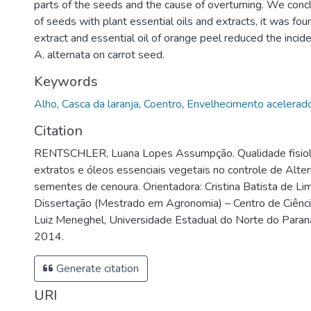
parts of the seeds and the cause of overturning. We conc
of seeds with plant essential oils and extracts, it was foun
extract and essential oil of orange peel reduced the incid
A. alternata on carrot seed.
Keywords
Alho
,
Casca da laranja
,
Coentro
,
Envelhecimento acelerad
Citation
RENTSCHLER, Luana Lopes Assumpção. Qualidade fisiol
extratos e óleos essenciais vegetais no controle de Alter
sementes de cenoura. Orientadora: Cristina Batista de Lim
Dissertação (Mestrado em Agronomia) – Centro de Ciênc
Luiz Meneghel, Universidade Estadual do Norte do Paraná
2014.
Generate citation
URI