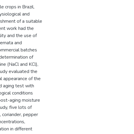
 crops in Brazil,
ysiological and
ishment of a suitable
sent work had the
ity and the use of
lternata and
commercial batches
 determination of
ine (NaCl and KCl),
study evaluated the
al appearance of the
d aging test with
ogical conditions
post-aging moisture
dy, five lots of
, coriander, pepper
ncentrations,
tion in different