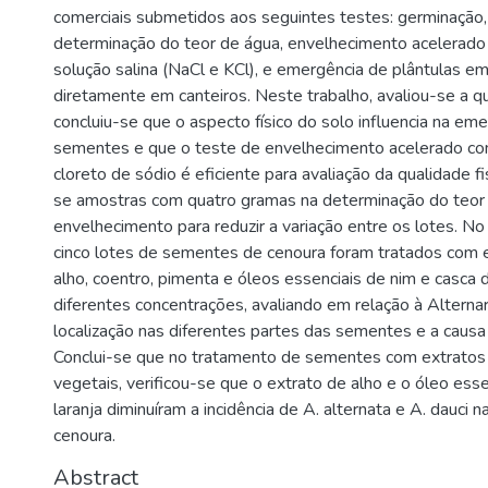
comerciais submetidos aos seguintes testes: germinação,
determinação do teor de água, envelhecimento acelerado 
solução salina (NaCl e KCl), e emergência de plântulas e
diretamente em canteiros. Neste trabalho, avaliou-se a qu
concluiu-se que o aspecto físico do solo influencia na em
sementes e que o teste de envelhecimento acelerado com
cloreto de sódio é eficiente para avaliação da qualidade fis
se amostras com quatro gramas na determinação do teor
envelhecimento para reduzir a variação entre os lotes. No
cinco lotes de sementes de cenoura foram tratados com 
alho, coentro, pimenta e óleos essenciais de nim e casca 
diferentes concentrações, avaliando em relação à Alternaria
localização nas diferentes partes das sementes e a cau
Conclui-se que no tratamento de sementes com extratos 
vegetais, verificou-se que o extrato de alho e o óleo ess
laranja diminuíram a incidência de A. alternata e A. dauci
cenoura.
Abstract