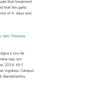
lude that treatment
d that the garlic
ence of A. dauci and
o
,
Nim
,
Pimenta
ógica e uso de
naria spp. em
a. 2014. 49 f.
ias Agrárias, Campus
, Bandeirantes,