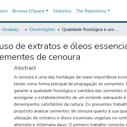
ions
Browse DSpace
Statistics
The Repository
Programa de Pós-Graduação em Agronomia
Dissertações
Qualidade fisiológica e uso de extratos e óleos essenciais vegetais no controle de Alternaria spp. em sementes de cenoura
 uso de extratos e óleos essenci
sementes de cenoura
Abstract
A cenoura é uma das hortaliças de maior importância econ
tendo como forma principal de propagação as sementes. 
garantir a qualidade fisiológica e sanitária das sementes 
assegurar o estabelecimento de um estande adequado e
desempenho satisfatório da cultura. Os presentes trabalh
propósito analisar sementes de cenoura quanto à sua quali
utilização de extratos e óleos essenciais vegetais no cont
alternata e Alternaria dauci. O primeiro trabalho consisti