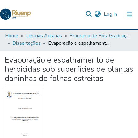
(current)
Log In
Communities & Collections
Home
Ciências Agrárias
Programa de Pós-Graduação em Agronomia
Dissertações
Evaporação e espalhamento de herbicidas sob superfícies de plantas daninhas de folhas estreitas
Browse DSpace
Evaporação e espalhamento de
Statistics
herbicidas sob superfícies de plantas
The Repository
daninhas de folhas estreitas