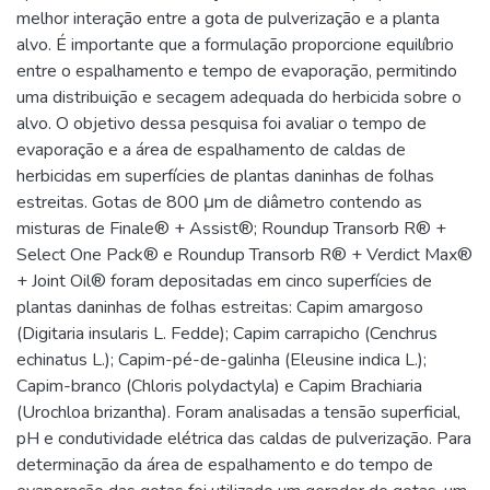
melhor interação entre a gota de pulverização e a planta
alvo. É importante que a formulação proporcione equilíbrio
entre o espalhamento e tempo de evaporação, permitindo
uma distribuição e secagem adequada do herbicida sobre o
alvo. O objetivo dessa pesquisa foi avaliar o tempo de
evaporação e a área de espalhamento de caldas de
herbicidas em superfícies de plantas daninhas de folhas
estreitas. Gotas de 800 μm de diâmetro contendo as
misturas de Finale® + Assist®; Roundup Transorb R® +
Select One Pack® e Roundup Transorb R® + Verdict Max®
+ Joint Oil® foram depositadas em cinco superfícies de
plantas daninhas de folhas estreitas: Capim amargoso
(Digitaria insularis L. Fedde); Capim carrapicho (Cenchrus
echinatus L.); Capim-pé-de-galinha (Eleusine indica L.);
Capim-branco (Chloris polydactyla) e Capim Brachiaria
(Urochloa brizantha). Foram analisadas a tensão superficial,
pH e condutividade elétrica das caldas de pulverização. Para
determinação da área de espalhamento e do tempo de