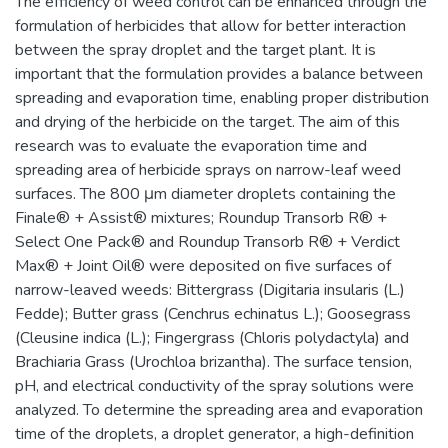
The efficiency of weed control can be enhanced through the
formulation of herbicides that allow for better interaction
between the spray droplet and the target plant. It is
important that the formulation provides a balance between
spreading and evaporation time, enabling proper distribution
and drying of the herbicide on the target. The aim of this
research was to evaluate the evaporation time and
spreading area of herbicide sprays on narrow-leaf weed
surfaces. The 800 μm diameter droplets containing the
Finale® + Assist® mixtures; Roundup Transorb R® +
Select One Pack® and Roundup Transorb R® + Verdict
Max® + Joint Oil® were deposited on five surfaces of
narrow-leaved weeds: Bittergrass (Digitaria insularis (L.)
Fedde); Butter grass (Cenchrus echinatus L.); Goosegrass
(Cleusine indica (L.); Fingergrass (Chloris polydactyla) and
Brachiaria Grass (Urochloa brizantha). The surface tension,
pH, and electrical conductivity of the spray solutions were
analyzed. To determine the spreading area and evaporation
time of the droplets, a droplet generator, a high-definition