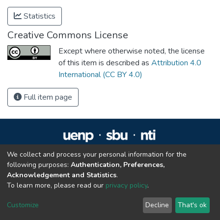
Statistics
Creative Commons License
Except where otherwise noted, the license
of this item is described as
Attribution 4.0
International (CC BY 4.0)
Full item page
We collect and process your personal information for the
Repositório Institucional da UENP
following purposes:
Authentication, Preferences,
repositorio@uenp.edu.br
Acknowledgement and Statistics
.
Cookie settings
|
Privacy policy
|
End User Agreement
|
Send Feedback
To learn more, please read our
privacy policy
.
Customize
Decline
That's ok