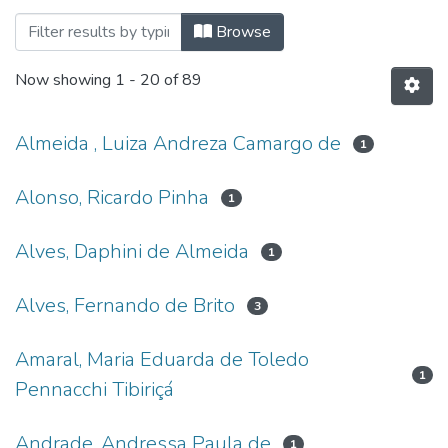
Browsing Programa de Pós-Graduação em
Browse
Now showing
1 - 20 of 89
Almeida , Luiza Andreza Camargo de
1
Alonso, Ricardo Pinha
1
Alves, Daphini de Almeida
1
Alves, Fernando de Brito
3
Amaral, Maria Eduarda de Toledo
1
Pennacchi Tibiriçá
Andrade, Andressa Paula de
1