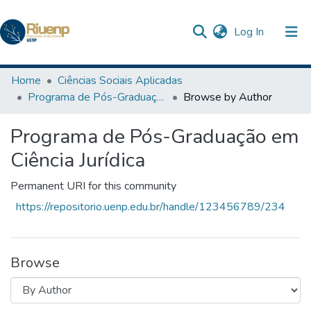
(current)
Log In
Communities & Collections
Home
Ciências Sociais Aplicadas
Programa de Pós-Graduação em Ciência Jurídica
Browse by Author
Browse DSpace
Programa de Pós-Graduação em
Ciência Jurídica
Permanent URI for this community
https://repositorio.uenp.edu.br/handle/123456789/234
Browse