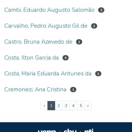
Cambi, Eduardo Augusto Salomão
2
Carvalho, Pedro Augusto Gil de
1
Castro, Bruna Azevedo de
1
Costa, Ilton Garcia da
4
Costa, Maria Eduarda Antunes da
1
Cremonezi, Ana Cristina
1
(current)
«
1
2
3
4
5
»