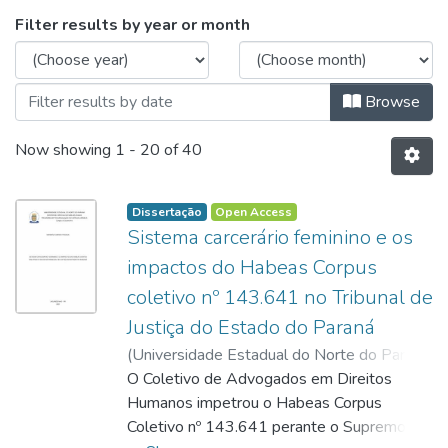
Browsing Programa de Pós-Graduação em 
Filter results by year or month
Browse
Now showing
1 - 20 of 40
Dissertação
Open Access
Sistema carcerário feminino e os
impactos do Habeas Corpus
coletivo nº 143.641 no Tribunal de
Justiça do Estado do Paraná
(
Universidade Estadual do Norte do Paraná,
2022-02-24
O Coletivo de Advogados em Direitos
)
Fogaça, Mariana Vargas
;
Giacoia, Gilberto
Humanos impetrou o Habeas Corpus
;
http://lattes.cnpq.br/6390359419573318
Coletivo nº 143.641 perante o Supremo