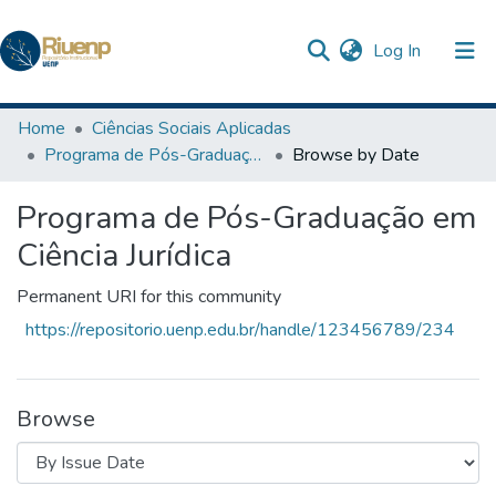
(current)
Log In
Communities & Collections
Home
Ciências Sociais Aplicadas
Programa de Pós-Graduação em Ciência Jurídica
Browse by Date
Browse DSpace
Programa de Pós-Graduação em
The Repository
Ciência Jurídica
Permanent URI for this community
https://repositorio.uenp.edu.br/handle/123456789/234
Browse