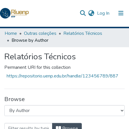
(current)
Log In
Communities & Collections
Home
Outras coleções
Relatórios Técnicos
Browse by Author
Browse DSpace
Relatórios Técnicos
The Repository
Permanent URI for this collection
https://repositorio.uenp.edu.br/handle/123456789/887
Browse
Browsing Relatórios Técnicos by Author
Browse