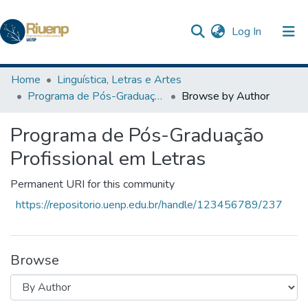
(current)
Log In
Communities & Collections
Home
Linguística, Letras e Artes
Programa de Pós-Graduação Profissional em Letras
Browse by Author
Browse DSpace
Programa de Pós-Graduação
The Repository
Profissional em Letras
Permanent URI for this community
https://repositorio.uenp.edu.br/handle/123456789/237
Browse