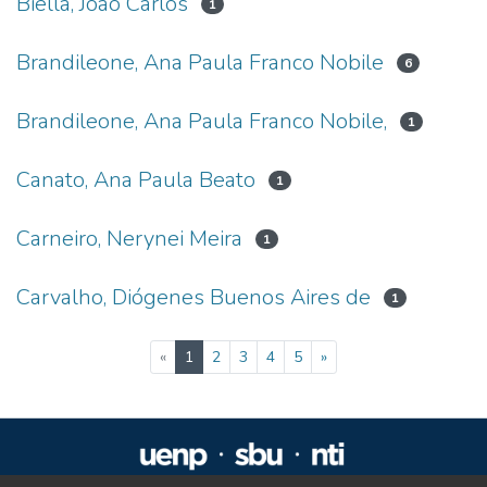
Biella, João Carlos
1
Brandileone, Ana Paula Franco Nobile
6
Brandileone, Ana Paula Franco Nobile,
1
Canato, Ana Paula Beato
1
Carneiro, Nerynei Meira
1
Carvalho, Diógenes Buenos Aires de
1
(current)
«
1
2
3
4
5
»