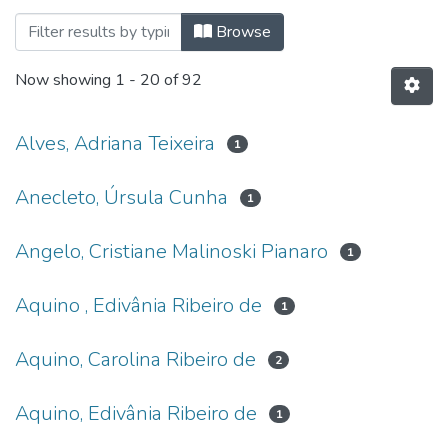
Browsing Programa de Pós-Graduação Pr
Browse
Now showing
1 - 20 of 92
Alves, Adriana Teixeira
1
Anecleto, Úrsula Cunha
1
Angelo, Cristiane Malinoski Pianaro
1
Aquino , Edivânia Ribeiro de
1
Aquino, Carolina Ribeiro de
2
Aquino, Edivânia Ribeiro de
1