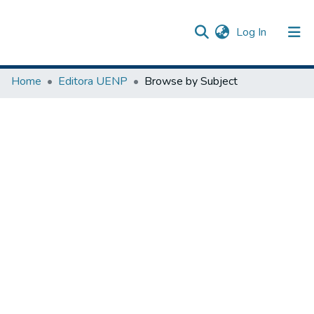
(current)
Log In
Communities & Collections
Home
Editora UENP
Browse by Subject
Browse DSpace
The Repository