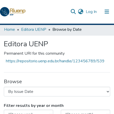
(current)
Log In
Communities & Collections
Home
Editora UENP
Browse by Date
Browse DSpace
Editora UENP
The Repository
Permanent URI for this community
https://repositorio.uenp.edu.br/handle/123456789/539
Browse
Browsing Editora UENP by Issue Date
Filter results by year or month