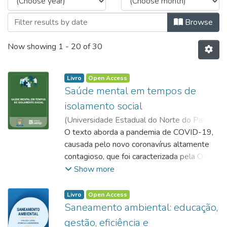
Browse
Now showing
1 - 20 of 30
Livro
Open Access
Saúde mental em tempos de
isolamento social
(
Universidade Estadual do Norte do Paraná,
2020
O texto aborda a pandemia de COVID-19,
)
Betamin, Brenda Araújo
;
Abranches,
Vitória Cristina de Oliveira
causada pelo novo coronavírus altamente
;
Rosolem,
Stefany Lima
contagioso, que foi caracterizada pela OMS
;
Universidade Estadual do
Norte do Paraná
em 11 de março de 2020 diante do
;
Universidade Estadual de
Show more
Londrina
aumento exponencial de casos no mundo.
Desde então, o isolamento social
Livro
Open Access
compulsório tem agravado crises e
Saneamento ambiental: educação,
incertezas nos âmbitos público e privado,
gestão, eficiência e