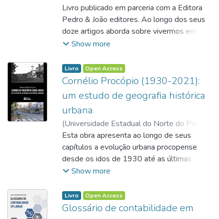
contemporâneos, a educação precisa passar
2022
Livro publicado em parceria com a Editora
)
Martinez, Flavia Wegrzyn Magrinelli
;
por transformações relacionadas com sua
Carreri, Marcio Luiz
Pedro & João editores. Ao longo dos seus
;
Saliba, Maurício
prática.
Gonçalves
doze artigos aborda sobre vivermos em um
;
https://orcid.org/0000-0003-
3540-4032
mundo “não-familiar”, o que ocorre
;
https://orcid.org/0000-0001-
Show more
8930-2416
exatamente quando a realidade e seu
;
https://orcid.org/0000-0002-
9293-0509
conceito são incompatíveis, com a mesma
;
Livro
Open Access
http://lattes.cnpq.br/9366502692722339
frequência e rapidez que o mundo se
;
Cornélio Procópio (1930-2021):
http://lattes.cnpq.br/2681050167644343
transforma.
;
um estudo de geografia histórica
http://lattes.cnpq.br/1702881316484214
urbana
(
Universidade Estadual do Norte do Paraná,
2023
Esta obra apresenta ao longo de seus
)
Luz, Coaracy Eleutério da
;
Universidade Estadual do Norte do Paraná
capítulos a evolução urbana procopense
desde os idos de 1930 até as últimas
décadas do século XXI. Em suas 153
Show more
páginas, revela por meio de um texto
científico os principais fatos que
Livro
Open Access
demarcaram o curso da cidade no espaço e
Glossário de contabilidade em
no tempo. O leitor é convidado a conhecer