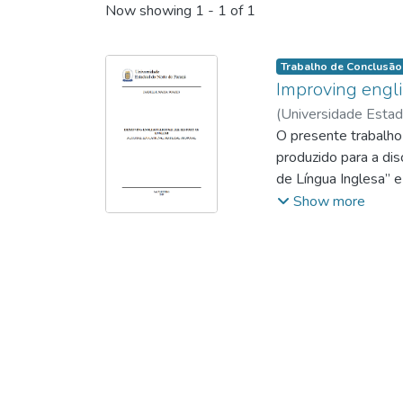
Now showing
1 - 1 of 1
Trabalho de Conclusão
Improving englis
(
Universidade Estad
https://orcid.org
O presente trabalho 
produzido para a dis
de Língua Inglesa” 
Curso. Com o objetivo
Show more
como uma ferramenta
Educacional Digital 
escandinavas (ou vik
meio da tecnologia,
Este artigo apresent
embasamento teórico 
material produzido.