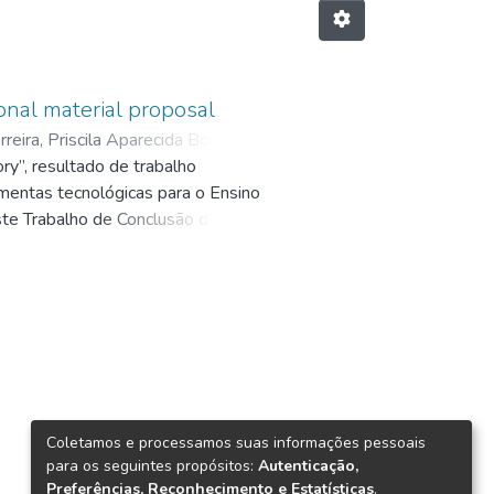
ional material proposal
rreira, Priscila Aparecida Borges
;
ry”, resultado de trabalho
00
amentas tecnológicas para o Ensino
ste Trabalho de Conclusão de
 material é incluir a tecnologia
r conseguinte, o referido Material
 ser trabalhado: as influências
eúdo, e do contemporâneo, por
-aprendizagem da Língua Inglesa.
material, para então trazer o
 a descrição da estrutura do
Coletamos e processamos suas informações pessoais
para os seguintes propósitos:
Autenticação,
Preferências, Reconhecimento e Estatísticas
.