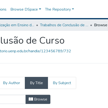
ions
Browse DSpace
The Repository
Especialização em Ensino da Língua Inglesa
Trabalhos de Conclusão de Curso
Browse 
lusão de Curso
sitorio.uenp.edu.br/handle/123456789/732
By Author
By Title
By Subject
clusão de Curso by Title
Browse