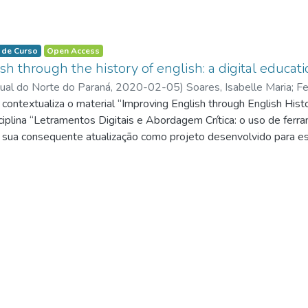
 de Curso
Open Access
h through the history of english: a digital educat
ual do Norte do Paraná,
2020-02-05
)
Soares, Isabelle Maria
;
Fe
/0000-0003-2742-8966
contextualiza o material “Improving English through English Histo
;
http://lattes.cnpq.br/44081076802136
ciplina “Letramentos Digitais e Abordagem Crítica: o uso de ferr
e sua consequente atualização como projeto desenvolvido para e
 de contribuir para os letramentos digitais, o principal objetivo do
 necessária e participativa no processo ensino-aprendizagem. Po
utiliza um recorte da “História da Língua Inglesa” como conteúdo a
ings) nas ilhas britânicas. A união do medievo, por meio do cont
 propõe promover a autonomia dos alunos no processo de ensino
a inicialmente, portanto, a contextualização histórica do tema do 
relativo aos Hipertextos e Letramentos Digitais e finalizar com