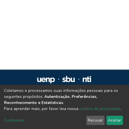
Coletamos e processamos suas informações pessoais para os
Repositório Institucional da UENP
seguintes propósitos:
Autenticação, Preferências,
repositorio@uenp.edu.br
Reconhecimento e Estatísticas
.
Cookie settings
|
Privacy policy
|
End User Agreement
|
Send Feedback
Para aprender mais, por favor leia nossa
política de privacidade
.
Customizar
Recusar
Aceitar