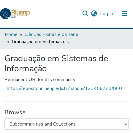
(current)
Log In
Communities & Collections
Home
Ciências Exatas e da Terra
Graduação em Sistemas de Informação
Browse DSpace
Graduação em Sistemas de
Statistics
Informação
Permanent URI for this community
https://repositorio.uenp.edu.br/handle/123456789/860
Browse