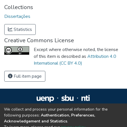
Collections
Dissertações
Statistics
Creative Commons License
Except where otherwise noted, the license
of this item is described as
Attribution 4.0
International (CC BY 4.0)
Full item page
We collect and process your personal information for the
Repositório Institucional da UENP
following purposes:
Authentication, Preferences,
repositorio@uenp.edu.br
Acknowledgement and Statistics
.
Cookie settings
|
Privacy policy
|
End User Agreement
|
Send Feedback