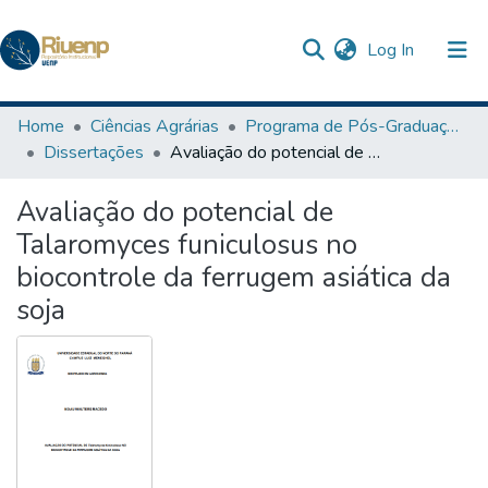
(current)
Log In
Communities & Collections
Home
Ciências Agrárias
Programa de Pós-Graduação em Agronomia
Dissertações
Avaliação do potencial de Talaromyces funiculosus no biocontrole da ferrugem asiática da soja
Browse DSpace
Avaliação do potencial de
Statistics
Talaromyces funiculosus no
biocontrole da ferrugem asiática da
soja