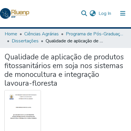
(current)
Log In
Communities & Collections
Home
Ciências Agrárias
Programa de Pós-Graduação em Agronomia
Dissertações
Qualidade de aplicação de produtos fitossanitários em soja nos sistemas de monocultura e integração lavoura-floresta
Browse DSpace
Qualidade de aplicação de produtos
Statistics
fitossanitários em soja nos sistemas
de monocultura e integração
lavoura-floresta