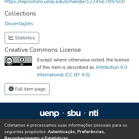
https://repositorio.uenp.edu.br/handle/123456789/500
Collections
Dissertações
Statistics
Creative Commons License
Except where otherwise noted, the license
of this item is described as
Attribution 4.0
International (CC BY 4.0)
Full item page
Coletamos e processamos suas informações pessoais para os
Repositório Institucional da UENP
seguintes propósitos:
Autenticação, Preferências,
repositorio@uenp.edu.br
Reconhecimento e Estatísticas
.