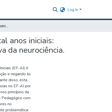
Log In
Atividades práticas experimentais no ensino fundamental anos iniciais: otimizando a aprendizagem de ciências sob a perspectiva da neurociência.
l anos iniciais:
a da neurociência.
niciais (EF-AI) é
zação e negando às
iante disso, esta
cias no EF-AI por
nos princípios da
ico Pedagógico com
ores no
te problemática: