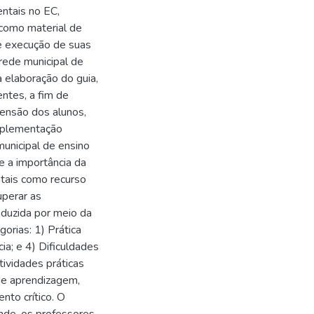
ntais no EC,
 como material de
e execução de suas
rede municipal de
a elaboração do guia,
entes, a fim de
eensão dos alunos,
implementação
unicipal de ensino
e a importância da
ntais como recurso
uperar as
nduzida por meio da
orias: 1) Prática
ia; e 4) Dificuldades
ividades práticas
 de aprendizagem,
to crítico. O