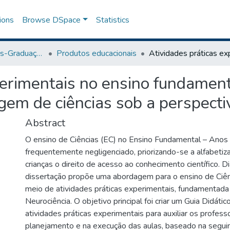
ions
Browse DSpace
Statistics
Programa de Pós-Graduação em Ensino
Produtos educacionais
erimentais no ensino fundamenta
gem de ciências sob a perspectiv
Abstract
O ensino de Ciências (EC) no Ensino Fundamental – Anos I
frequentemente negligenciado, priorizando-se a alfabeti
crianças o direito de acesso ao conhecimento científico. D
dissertação propõe uma abordagem para o ensino de Ciên
meio de atividades práticas experimentais, fundamentada 
Neurociência. O objetivo principal foi criar um Guia Didát
atividades práticas experimentais para auxiliar os profess
planejamento e na execução das aulas, baseado na seguin