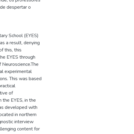
nde, os professores
 de despertar o
ntary School (EYES)
 as a result, denying
f this, this
 the EYES through
 of Neuroscience.The
cal experimental
ssons. This was based
ractical
tive of
n the EYES, in the
was developed with
located in northern
gnostic interview
lenging content for