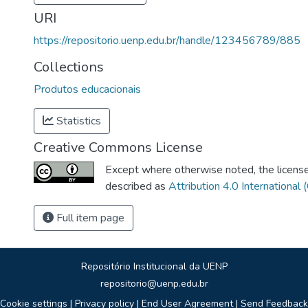
URI
https://repositorio.uenp.edu.br/handle/123456789/885
Collections
Produtos educacionais
Statistics
Creative Commons License
Except where otherwise noted, the license 
described as
Attribution 4.0 International 
Full item page
Repositório Institucional da UENP
repositorio@uenp.edu.br
Cookie settings
|
Privacy policy
|
End User Agreement
|
Send Feedback