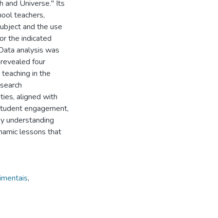
h and Universe." Its
hool teachers,
subject and the use
for the indicated
 Data analysis was
 revealed four
 teaching in the
esearch
ties, aligned with
 student engagement,
 by understanding
ynamic lessons that
rimentais
,