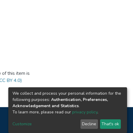
of this item is
(CC BY 4.0)
We collect and process your personal information for the
following purposes:
Authentication, Preferences,
Acknowledgement and Statistics
.
To learn more, please read our
privacy policy
.
Customize
Decline
That's ok