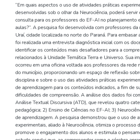
“Em quais aspectos o uso de atividades práticas experime
desenvolvidas sob o olhar da Neurociência, poderá servir
consulta para os professores do EF-AI no planejamento 
aulas?”. A pesquisa foi desenvolvida com professores da 
Uraí, cidade localizada no norte do Paraná. Para embasar 
foi realizada uma entrevista diagnóstica inicial com os doc
identificar os conteúdos mais desafiadores para a compr
relacionados à Unidade Temática Terra e Universo. Sua 
ocorreu em uma oficina voltada aos professores da rede m
do município, proporcionando um espaço de reflexão sobr
disciplina e sobre o uso das atividades práticas experime
de aprendizagem para os conteúdos indicados, a fim de s
dificuldades de compreensão. A análise dos dados foi co
Análise Textual Discursiva (ATD), que revelou quatro categ
pedagógica; 2) Ensino de Ciências no EF-AI; 3) Neurociênc
de aprendizagem. A pesquisa demonstrou que o uso de at
experimentais, aliado à Neurociência, otimiza o processo
promove o engajamento dos alunos e estimula o pensamen