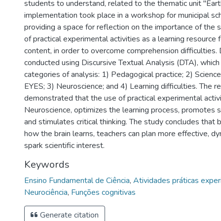
students to understand, related to the thematic unit "Eart
implementation took place in a workshop for municipal sc
providing a space for reflection on the importance of the 
of practical experimental activities as a learning resource 
content, in order to overcome comprehension difficulties.
conducted using Discursive Textual Analysis (DTA), which
categories of analysis: 1) Pedagogical practice; 2) Science
EYES; 3) Neuroscience; and 4) Learning difficulties. The r
demonstrated that the use of practical experimental activi
Neuroscience, optimizes the learning process, promotes
and stimulates critical thinking. The study concludes that
how the brain learns, teachers can plan more effective, d
spark scientific interest.
Keywords
Ensino Fundamental de Ciência
,
Atividades práticas expe
Neurociência
,
Funções cognitivas
Generate citation