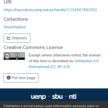
URI
https://repositorio.uenp.edu.br/handle/123456789/352
Collections
Dissertações
Statistics
Creative Commons License
Except where otherwise noted, the license
of this item is described as
Attribution 4.0
International (CC BY 4.0)
Full item page
Coletamos e processamos suas informações pessoais para os
Repositório Institucional da UENP