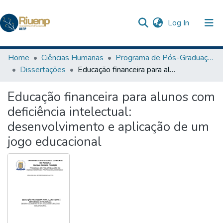
(current)
Log In
Communities & Collections
Home
Ciências Humanas
Programa de Pós-Graduação em Ensino
Dissertações
Educação financeira para alunos com deficiência intelectual: desenvolvimento e aplicação de um jogo educacional
Browse DSpace
Educação financeira para alunos com
Statistics
deficiência intelectual:
The Repository
desenvolvimento e aplicação de um
jogo educacional