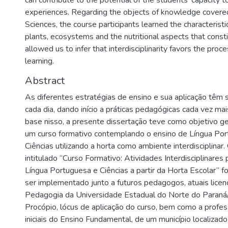
can contribute to the potential of the students' capacity t
experiences. Regarding the objects of knowledge covered
Sciences, the course participants learned the characteristic
plants, ecosystems and the nutritional aspects that const
allowed us to infer that interdisciplinarity favors the pro
learning.
Abstract
As diferentes estratégias de ensino e sua aplicação têm 
cada dia, dando início a práticas pedagógicas cada vez ma
base nisso, a presente dissertação teve como objetivo ger
um curso formativo contemplando o ensino de Língua Po
Ciências utilizando a horta como ambiente interdisciplinar. 
intitulado “Curso Formativo: Atividades Interdisciplinares
Língua Portuguesa e Ciências a partir da Horta Escolar” f
ser implementado junto a futuros pedagogos, atuais licen
Pedagogia da Universidade Estadual do Norte do Paraná
Procópio, lócus de aplicação do curso, bem como a profe
iniciais do Ensino Fundamental, de um município localizad