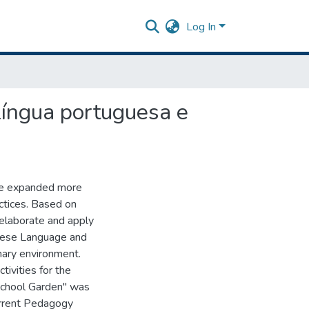
Log In
língua portuguesa e
ave expanded more
actices. Based on
 elaborate and apply
guese Language and
inary environment.
tivities for the
School Garden" was
urrent Pedagogy