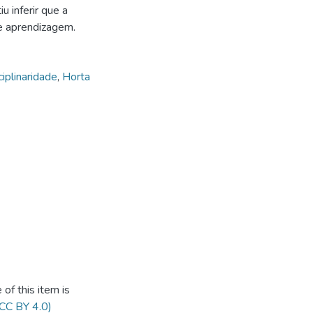
u inferir que a
de aprendizagem.
ciplinaridade
,
Horta
of this item is
(CC BY 4.0)