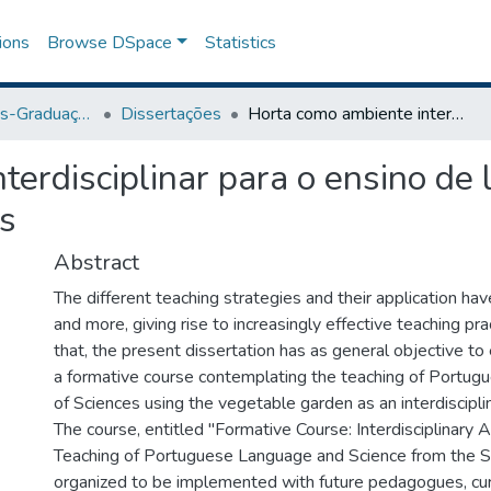
ions
Browse DSpace
Statistics
Programa de Pós-Graduação em Ensino
Dissertações
Horta como ambiente interdisciplinar para o ensino de língua portuguesa e ciências nos anos iniciais
terdisciplinar para o ensino de 
is
Abstract
The different teaching strategies and their application h
and more, giving rise to increasingly effective teaching pr
that, the present dissertation has as general objective to
a formative course contemplating the teaching of Portu
of Sciences using the vegetable garden as an interdiscipl
The course, entitled "Formative Course: Interdisciplinary Ac
Teaching of Portuguese Language and Science from the 
organized to be implemented with future pedagogues, c