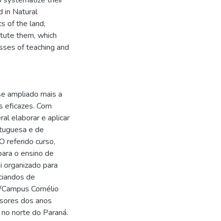
o systematize their
 in Natural
s of the land,
itute them, which
cesses of teaching and
se ampliado mais a
is eficazes. Com
al elaborar e aplicar
rtuguesa e de
O referido curso,
 para o ensino de
oi organizado para
ciandos de
/Campus Cornélio
ssores dos anos
o no norte do Paraná.