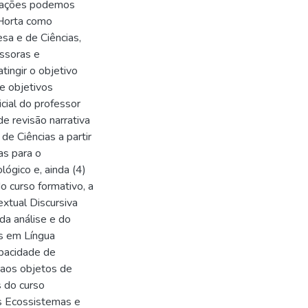
ximações podemos
 Horta como
esa e de Ciências,
ssoras e
ingir o objetivo
de objetivos
icial do professor
de revisão narrativa
de Ciências a partir
as para o
ógico e, ainda (4)
o curso formativo, a
extual Discursiva
da análise e do
os em Língua
apacidade de
 aos objetos de
 do curso
os Ecossistemas e