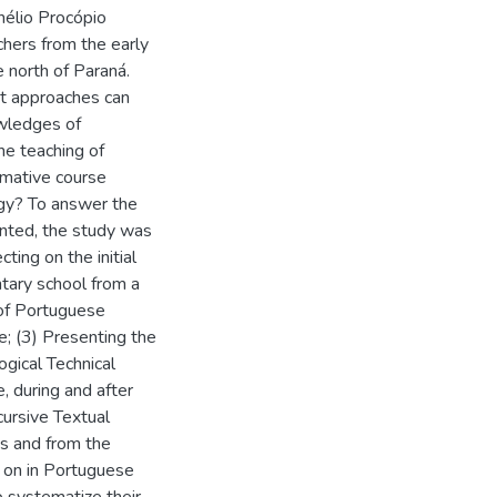
nélio Procópio
chers from the early
e north of Paraná.
at approaches can
wledges of
he teaching of
rmative course
gy? To answer the
ented, the study was
ting on the initial
ntary school from a
g of Portuguese
e; (3) Presenting the
gical Technical
, during and after
cursive Textual
is and from the
 on in Portuguese