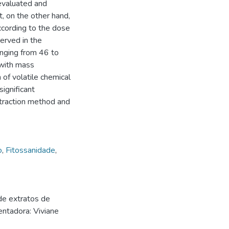
 evaluated and
t, on the other hand,
cording to the dose
erved in the
anging from 46 to
 with mass
 of volatile chemical
ignificant
xtraction method and
o
,
Fitossanidade
,
e extratos de
ntadora: Viviane