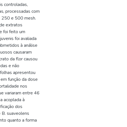
s controladas,
adas, processadas com
de 250 e 500 mesh.
de extratos
 foi feito um
uvenis foi avaliada
ubmetidos à análise
aquosos causaram
rato da flor causou
idas e não
e folhas apresentou
 em função da dose
ortalidade nos
que variaram entre 46
a acoplada à
ficação dos
e B. suaveolens
anto quanto a forma