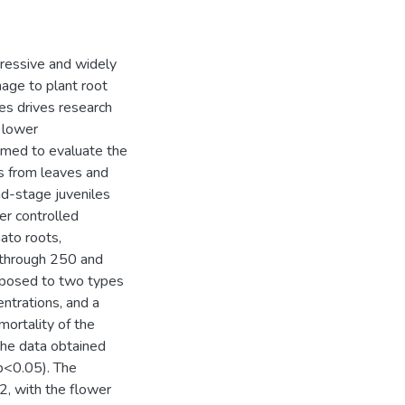
ressive and widely
mage to plant root
es drives research
 lower
aimed to evaluate the
ts from leaves and
d-stage juveniles
er controlled
ato roots,
 through 250 and
xposed to two types
entrations, and a
mortality of the
the data obtained
(p<0.05). The
2, with the flower