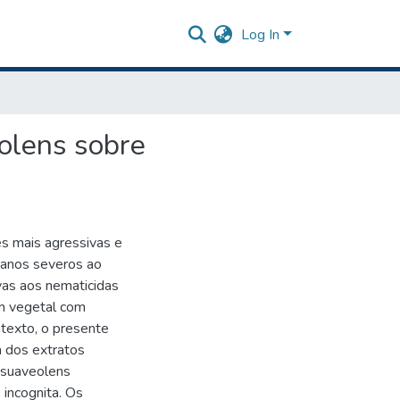
Log In
olens sobre
s mais agressivas e
danos severos ao
vas aos nematicidas
em vegetal com
ntexto, o presente
a dos extratos
a suaveolens
 incognita. Os