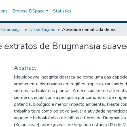
ions
Browse DSpace
Statistics
Programa de Pós-Graduação em Agronomia
Dissertações
Atividade nematicida de extratos de Brugmansia suaveolens sobre Meloidogyne incognita
e extratos de Brugmansia suave
Abstract
Meloidogyne incognita destaca-se como uma das espécie
amplamente distribuídas em regiões tropicais, causando 
sistema radicular das plantas. A necessidade de alternati
sintéticos impulsiona a pesquisa por compostos de orig
potencial biológico e menor impacto ambiental. Neste co
trabalho teve como objetivo avaliar a atividade nematicid
aquoso e hidroalcóolico de folhas e flores de Brugmansi
(Solanaceae) sobre juvenis de segundo estádio (J2) de M.