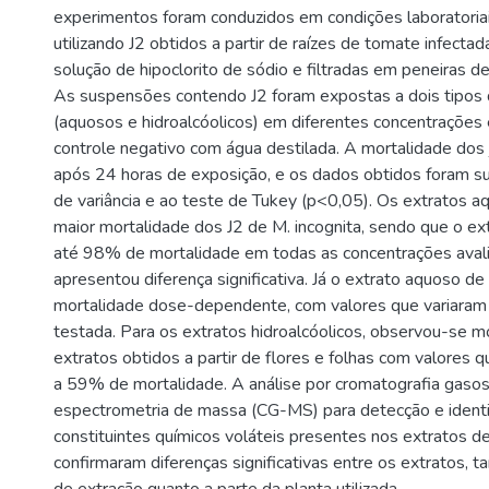
experimentos foram conduzidos em condições laboratoriai
utilizando J2 obtidos a partir de raízes de tomate infect
solução de hipoclorito de sódio e filtradas em peneiras 
As suspensões contendo J2 foram expostas a dois tipos 
(aquosos e hidroalcóolicos) em diferentes concentrações e
controle negativo com água destilada. A mortalidade dos j
após 24 horas de exposição, e os dados obtidos foram s
de variância e ao teste de Tukey (p<0,05). Os extratos 
maior mortalidade dos J2 de M. incognita, sendo que o ext
até 98% de mortalidade em todas as concentrações aval
apresentou diferença significativa. Já o extrato aquoso d
mortalidade dose-dependente, com valores que variaram
testada. Para os extratos hidroalcóolicos, observou-se m
extratos obtidos a partir de flores e folhas com valores 
a 59% de mortalidade. A análise por cromatografia gasos
espectrometria de massa (CG-MS) para detecção e identi
constituintes químicos voláteis presentes nos extratos d
confirmaram diferenças significativas entre os extratos, t