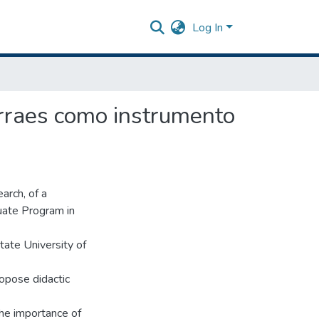
Log In
Arraes como instrumento
earch, of a
uate Program in
tate University of
opose didactic
 the importance of