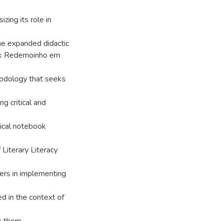
zing its role in
the expanded didactic
rk Redemoinho em
hodology that seeks
g critical and
ical notebook
Literary Literacy
hers in implementing
ed in the context of