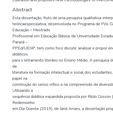
Education and proposes new methodologies to overcome
Abstract
Esta dissertação, fruto de uma pesquisa qualitativa-interp
teóricaespeculativa, desenvolvida no Programa de Pós-
Educação – Mestrado
Profissional em Educação Básica, da Universidade Estadu
Paraná –
PPEd/UENP, tem como foco discutir, analisar e propor 
didáticos
para o letramento literário no Ensino Médio. A pesquisa d
da
literatura na formação intelectual e social dos estudantes
papel na
construção do senso crítico e na compreensão da diversida
Utilizando a
sequência didática expandida proposta por Rildo Cosson 
Redemoinho
em Dia Quente (2019), de Jarid Arraes, a dissertação pr