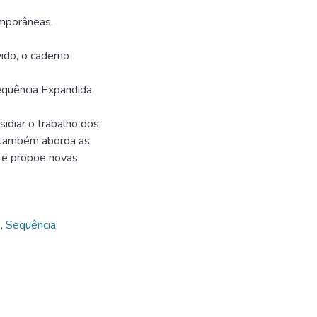
emporâneas,
vido, o caderno
equência Expandida
sidiar o trabalho dos
 também aborda as
a e propõe novas
o
,
Sequência