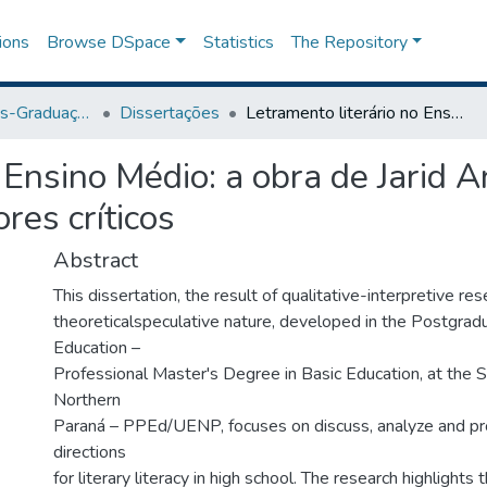
ions
Browse DSpace
Statistics
The Repository
Programa de Pós-Graduação em Educação
Dissertações
Letramento literário no Ensino Médio: a obra de Jarid Arraes como instrumento para a formação de leitores críticos
o Ensino Médio: a obra de Jarid 
res críticos
Abstract
This dissertation, the result of qualitative-interpretive res
theoreticalspeculative nature, developed in the Postgrad
Education –
Professional Master's Degree in Basic Education, at the S
Northern
Paraná – PPEd/UENP, focuses on discuss, analyze and pr
directions
for literary literacy in high school. The research highlights