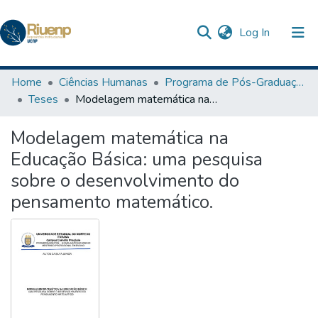
(current)
Log In
Communities & Collections
Home
Ciências Humanas
Programa de Pós-Graduação em Ensino
Teses
Modelagem matemática na Educação Básica: uma pesquisa sobre o desenvolvimento do pensamento matemático.
Browse DSpace
Modelagem matemática na
Statistics
Educação Básica: uma pesquisa
The Repository
sobre o desenvolvimento do
pensamento matemático.