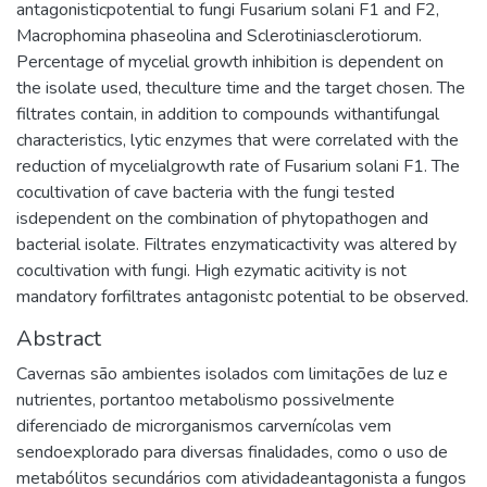
antagonisticpotential to fungi Fusarium solani F1 and F2,
Macrophomina phaseolina and Sclerotiniasclerotiorum.
Percentage of mycelial growth inhibition is dependent on
the isolate used, theculture time and the target chosen. The
filtrates contain, in addition to compounds withantifungal
characteristics, lytic enzymes that were correlated with the
reduction of mycelialgrowth rate of Fusarium solani F1. The
cocultivation of cave bacteria with the fungi tested
isdependent on the combination of phytopathogen and
bacterial isolate. Filtrates enzymaticactivity was altered by
cocultivation with fungi. High ezymatic acitivity is not
mandatory forfiltrates antagonistc potential to be observed.
Abstract
Cavernas são ambientes isolados com limitações de luz e
nutrientes, portantoo metabolismo possivelmente
diferenciado de microrganismos carvernícolas vem
sendoexplorado para diversas finalidades, como o uso de
metabólitos secundários com atividadeantagonista a fungos