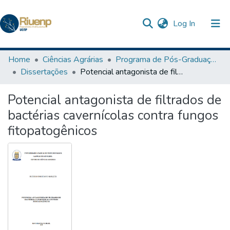
(current)
Log In
Communities & Collections
Home
Ciências Agrárias
Programa de Pós-Graduação em Agronomia
Dissertações
Potencial antagonista de filtrados de bactérias cavernícolas contra fungos fitopatogênicos
Browse DSpace
Potencial antagonista de filtrados de
Statistics
bactérias cavernícolas contra fungos
The Repository
fitopatogênicos