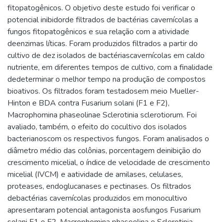
fitopatogênicos. O objetivo deste estudo foi verificar o
potencial inibidorde filtrados de bactérias cavernícolas a
fungos fitopatogênicos e sua relação com a atividade
deenzimas líticas. Foram produzidos filtrados a partir do
cultivo de dez isolados de bactériascavernícolas em caldo
nutriente, em diferentes tempos de cultivo, com a finalidade
dedeterminar o melhor tempo na produção de compostos
bioativos. Os filtrados foram testadosem meio Mueller-
Hinton e BDA contra Fusarium solani (F1 e F2),
Macrophomina phaseolinae Sclerotinia sclerotiorum. Foi
avaliado, também, o efeito do cocultivo dos isolados
bacterianoscom os respectivos fungos. Foram analisados o
diâmetro médio das colônias, porcentagem deinibição do
crescimento micelial, o índice de velocidade de crescimento
micelial (IVCM) e aatividade de amilases, celulases,
proteases, endoglucanases e pectinases. Os filtrados
debactérias cavernícolas produzidos em monocultivo
apresentaram potencial antagonista aosfungos Fusarium
solani F1 e F2, Macrophomina phaseolina e Sclerotinia