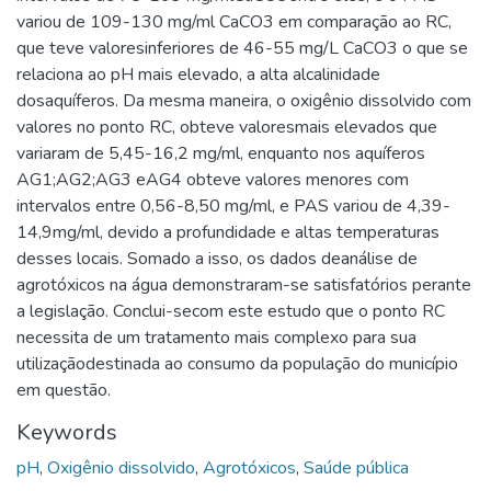
variou de 109-130 mg/ml CaCO3 em comparação ao RC,
que teve valoresinferiores de 46-55 mg/L CaCO3 o que se
relaciona ao pH mais elevado, a alta alcalinidade
dosaquíferos. Da mesma maneira, o oxigênio dissolvido com
valores no ponto RC, obteve valoresmais elevados que
variaram de 5,45-16,2 mg/ml, enquanto nos aquíferos
AG1;AG2;AG3 eAG4 obteve valores menores com
intervalos entre 0,56-8,50 mg/ml, e PAS variou de 4,39-
14,9mg/ml, devido a profundidade e altas temperaturas
desses locais. Somado a isso, os dados deanálise de
agrotóxicos na água demonstraram-se satisfatórios perante
a legislação. Conclui-secom este estudo que o ponto RC
necessita de um tratamento mais complexo para sua
utilizaçãodestinada ao consumo da população do município
em questão.
Keywords
pH
,
Oxigênio dissolvido
,
Agrotóxicos
,
Saúde pública