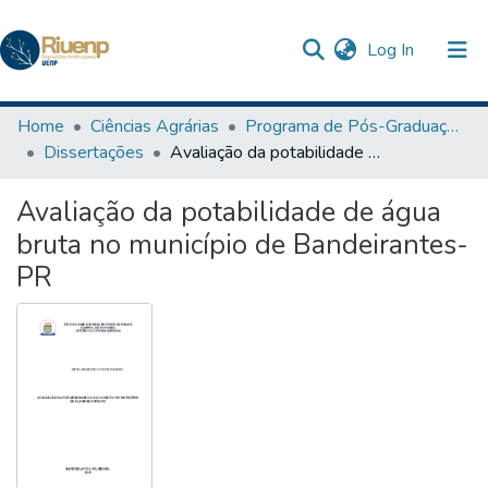
(current)
Log In
Communities & Collections
Home
Ciências Agrárias
Programa de Pós-Graduação em Agronomia
Dissertações
Avaliação da potabilidade de água bruta no município de Bandeirantes-PR
Browse DSpace
Avaliação da potabilidade de água
Statistics
bruta no município de Bandeirantes-
The Repository
PR