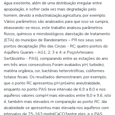
água existente, além de uma distribuição irregular entre
apopulação, e sofrer cada vez mais degradação pelo
homem, devido a industrialização,agricultura, por exemplo.
Vários parâmetros são analisados para que isso se cumpra,
ebaseando-se nisso, este trabalho analisou parâmetros
físicos, químicos e microbiológicos daestação de tratamento
(ETA) do município de Bandeirantes – PR nos seus seis
pontos decaptação (Rio das Cinzas - RC; quatro pontos do
Aquífero Guarani – AG1; 2; 3 e 4; e PoçoArtesiano
Sertãozinho - PAS), comparando entre as estações do ano
em três anos consecutivos.Foram avaliados pH, turbidez,
matéria orgânica, cor, bactérias heterotróficas, coliformes
totaise fecais. Os resultados demonstraram, por exemplo,
que o ponto RC apresentou pH próximo aneutralidade,
enquanto no ponto PAS teve intervalo de 6,9 a 8,0 e nos
aquíferos valores compH mais elevados entre 8,0 e 9,6, isto
é, também mais elevados m comparação ao ponto RC. Jáa
alcalinidade se apresentou mais elevada nos aquíferos com
intervalos de 75-163 mg/mlCaCO3entre eles, e o PAS