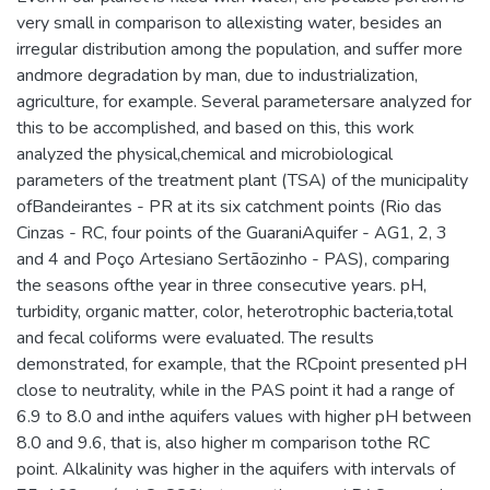
very small in comparison to allexisting water, besides an
irregular distribution among the population, and suffer more
andmore degradation by man, due to industrialization,
agriculture, for example. Several parametersare analyzed for
this to be accomplished, and based on this, this work
analyzed the physical,chemical and microbiological
parameters of the treatment plant (TSA) of the municipality
ofBandeirantes - PR at its six catchment points (Rio das
Cinzas - RC, four points of the GuaraniAquifer - AG1, 2, 3
and 4 and Poço Artesiano Sertãozinho - PAS), comparing
the seasons ofthe year in three consecutive years. pH,
turbidity, organic matter, color, heterotrophic bacteria,total
and fecal coliforms were evaluated. The results
demonstrated, for example, that the RCpoint presented pH
close to neutrality, while in the PAS point it had a range of
6.9 to 8.0 and inthe aquifers values with higher pH between
8.0 and 9.6, that is, also higher m comparison tothe RC
point. Alkalinity was higher in the aquifers with intervals of