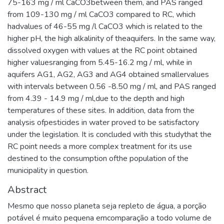
75-163 mg / ml CaCO3between them, and PAS ranged
from 109-130 mg / ml CaCO3 compared to RC, which
hadvalues of 46-55 mg /l CaCO3 which is related to the
higher pH, the high alkalinity of theaquifers. In the same way,
dissolved oxygen with values at the RC point obtained
higher valuesranging from 5.45-16.2 mg / ml, while in
aquifers AG1, AG2, AG3 and AG4 obtained smallervalues
with intervals between 0.56 -8.50 mg / ml, and PAS ranged
from 4.39 - 14.9 mg / ml,due to the depth and high
temperatures of these sites. In addition, data from the
analysis ofpesticides in water proved to be satisfactory
under the legislation. It is concluded with this studythat the
RC point needs a more complex treatment for its use
destined to the consumption ofthe population of the
municipality in question.
Abstract
Mesmo que nosso planeta seja repleto de água, a porção
potável é muito pequena emcomparação a todo volume de