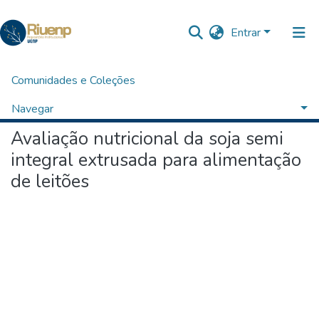
Entrar
Comunidades e Coleções
Início
Ciências Agrárias
Programa de Pós-Graduação em Agronomia
Dissertações
Avaliação nutricional da soja semi integral extrusada para alimentação de leitões
Navegar
Avaliação nutricional da soja semi
Estatísticas
integral extrusada para alimentação
O Repositório
de leitões