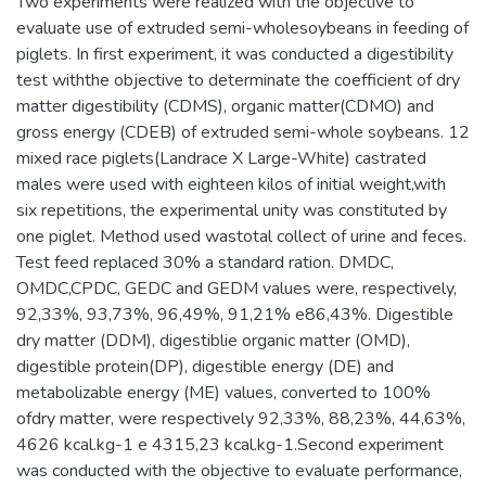
Two experiments were realized with the objective to
evaluate use of extruded semi-wholesoybeans in feeding of
piglets. In first experiment, it was conducted a digestibility
test withthe objective to determinate the coefficient of dry
matter digestibility (CDMS), organic matter(CDMO) and
gross energy (CDEB) of extruded semi-whole soybeans. 12
mixed race piglets(Landrace X Large-White) castrated
males were used with eighteen kilos of initial weight,with
six repetitions, the experimental unity was constituted by
one piglet. Method used wastotal collect of urine and feces.
Test feed replaced 30% a standard ration. DMDC,
OMDC,CPDC, GEDC and GEDM values were, respectively,
92,33%, 93,73%, 96,49%, 91,21% e86,43%. Digestible
dry matter (DDM), digestiblie organic matter (OMD),
digestible protein(DP), digestible energy (DE) and
metabolizable energy (ME) values, converted to 100%
ofdry matter, were respectively 92,33%, 88,23%, 44,63%,
4626 kcal.kg-1 e 4315,23 kcal.kg-1.Second experiment
was conducted with the objective to evaluate performance,