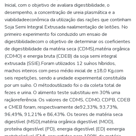
Inicial, com o objetivo de avaliara digestibilidade, o
desempenho, a concentração de ureia plasmática e a
viabilidadeeconômica da utilização das rações que continham
Soja Semi Integral Extrusada naalimentação de leitões. No
primeiro experimento foi conduzido um ensaio de
digestibilidadecom o objetivo de determinar os coeficientes
de digestibilidade da matéria seca (CDMS),matéria orgânica
(CDMO) e energia bruta (CDEB) da soja semi integral
extrusada (SSIE).Foram utilizados 12 suínos híbridos,
machos inteiros com peso médio inicial de ±18,0 Kg,com
seis repetições, sendo a unidade experimental constituída
por um suíno. O métodoutilizado foi o da coleta total de
fezes e urina. O alimento teste substituiu em 30% uma
raçãoreferência. Os valores de CDMS, CDMO, CDPB, CDEB
e CMEB foram, respectivamente de92,33%, 93,73%,
96,49%, 91,21% e 86,43%. Os teores de matéria seca
digestível (MSD),matéria orgânica digestível (MOD),
proteína digestível (PD), energia digestível (ED) eenergia