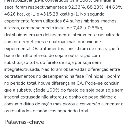
metabolizável (EM), convertidos para 100% de matéria
seca, foram respectivamentede 92,33%, 88,23%, 44,63%,
4626 kcal.kg-1 e 4315,23 kcal.kg-1. No segundo
experimento.foram utilizados 64 suínos híbridos, machos
inteiros, com peso médio inicial de 7,46 ± 0,55kg,
distribuídos em um delineamento inteiramente casualizado,
com oito repetições e quatroanimais por unidade
experimental. Os tratamentos consistiram de uma ração à
base de milho efarelo de soja e outra ração com
substituição total do farelo de soja por soja semi
integralextrusada. Não foram observadas diferenças entre
os tratamentos no desempenho na fase PréInicial I, porém
no período total, houve diferença na CA. Pode-se concluir
que a substituiçãode 100% do farelo de soja pela soja semi
integral extrusada não alterou o ganho de peso diárioe o
consumo diário de ração mas piorou a conversão alimentar e
os resultados econômicos noperíodo total.
Palavras-chave