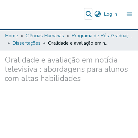
(current)
Log In
Communities & Collections
Home
Ciências Humanas
Programa de Pós-Graduação em Ensino
Dissertações
Oralidade e avaliação em notícia televisiva : abordagens para alunos com altas habilidades
Browse DSpace
Oralidade e avaliação em notícia
The Repository
televisiva : abordagens para alunos
com altas habilidades