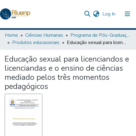
(current)
Log In
Communities & Collections
Home
Ciências Humanas
Programa de Pós-Graduação em Ensino
Produtos educacionais
Educação sexual para licenciandos e licenciandas e o ensino de ciências mediado pelos três momentos pedagógicos
Browse DSpace
Educação sexual para licenciandos e
Statistics
licenciandas e o ensino de ciências
The Repository
mediado pelos três momentos
pedagógicos