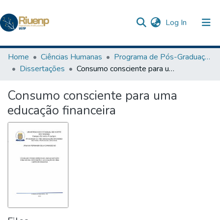
(current)
Log In
Communities & Collections
Home
Ciências Humanas
Programa de Pós-Graduação em Ensino
Dissertações
Consumo consciente para uma educação financeira
Browse DSpace
Consumo consciente para uma
Statistics
educação financeira