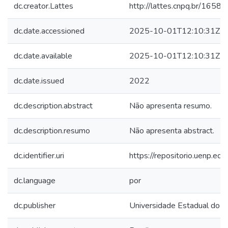
dc.creator.Lattes
http://lattes.cnpq.br/16
dc.date.accessioned
2025-10-01T12:10:31Z
dc.date.available
2025-10-01T12:10:31Z
dc.date.issued
2022
dc.description.abstract
Não apresenta resumo.
dc.description.resumo
Não apresenta abstract.
dc.identifier.uri
https://repositorio.uenp.e
dc.language
por
dc.publisher
Universidade Estadual do N