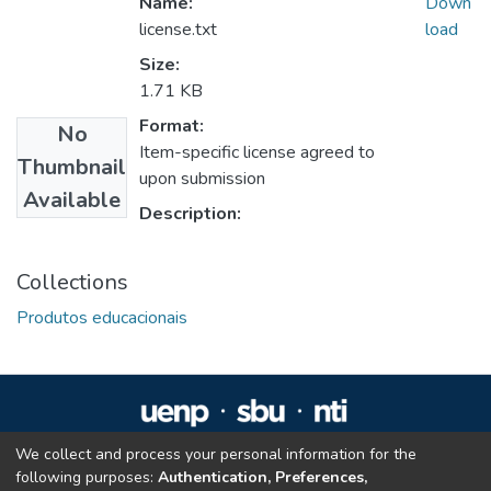
Name:
Down
license.txt
load
Size:
1.71 KB
Format:
No
Item-specific license agreed to
Thumbnail
upon submission
Available
Description:
Collections
Produtos educacionais
We collect and process your personal information for the
Repositório Institucional da UENP
following purposes:
Authentication, Preferences,
repositorio@uenp.edu.br