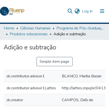
(current)
Log In
Communities & Collections
Home
Ciências Humanas
Programa de Pós-Graduação em Ensino
Produtos educacionais
Adição e subtração
Browse DSpace
Adição e subtração
Statistics
The Repository
Simple item page
dc.contributor.advisor1
BLANCO, Marília Bazan
dc.contributor.advisor1Lattes
http://lattes.cnpq.br/04
dc.creator
CAMPOS, Diéli de