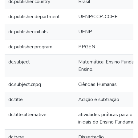
dc.publisher.country
Brasil
dc.publisher.department
UENP/CCP::CCHE
dc.publisher.initials
UENP
dc.publisher.program
PPGEN
dc.subject
Matemática; Ensino Fundame
Ensino.
dc.subject.cnpq
Ciências Humanas
dc.title
Adição e subtração
dc.title.alternative
atividades práticas para o e
iniciais do Ensino Fundamen
dc.type
Dissertação